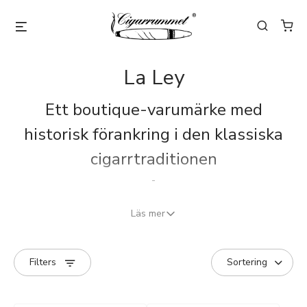
La Ley
Ett boutique-varumärke med
historisk förankring i den klassiska
cigarrtraditionen
-
La Ley är framtaget i modern tid i Nicaragua. Namnet
Läs mer
betyder “lagen” på spanska och syftar på struktur,
disciplin och de principer som präglade den tidiga
Filters
cigarrkulturen.
Mannen bakom cigarren