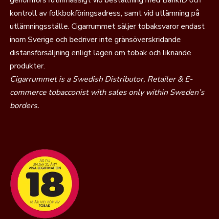
genomförs rutinmässigt vid beställning med BankID och
kontroll av folkbokföringsadress, samt vid utlämning på
A.J. Fernandez - en fantastisk producent
utlämningsställe. Cigarrummet säljer tobaksvaror endast
inom Sverige och bedriver inte gränsöverskridande
Abdel Jaime Fernández
, eller A.J. Fernandez producerar
distansförsäljning enligt lagen om tobak och liknande
både egna serier och kontraktstillverkade cigarrer åt
produkter.
externa varumärken. I samarbetet med Houvenaghel
Cigarrummet is a Swedish Distributor, Retailer & E-
används Fernandez produktionsresurser för rullning av
commerce tobacconist with sales only within Sweden’s
serierna, där Houvenaghel ansvarar för blenden och
borders.
konceptet, medan Fernandez står för den praktiska
tillverkningen.
La Ley placerar sig stilmässigt i den eleganta delen av
det nicaraguanska segmentet. Profilen är medium till
medium-full med fokus på balans och ett klassiskt
uttryck. Varumärket riktar sig till rökare som söker en
modern premiumcigarr med traditionell karaktär.