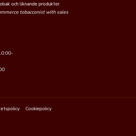
tobak och liknande produkter.
commerce tobacconist with sales
10:00-
00
tetspolicy
Cookiepolicy