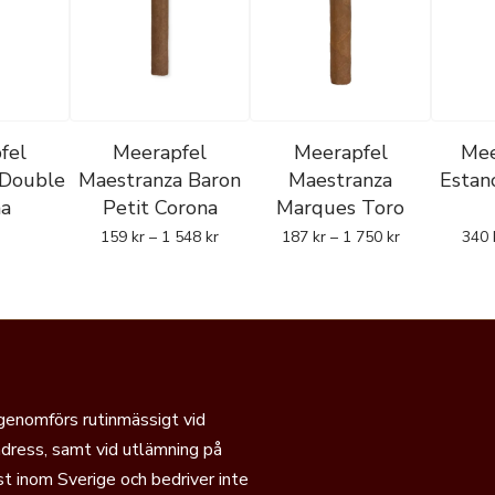
fel
Meerapfel
Meerapfel
Mee
 Double
Maestranza Baron
Maestranza
Estanc
na
Petit Corona
Marques Toro
159
kr
–
1 548
kr
187
kr
–
1 750
kr
340
 genomförs rutinmässigt vid
dress, samt vid utlämning på
t inom Sverige och bedriver inte