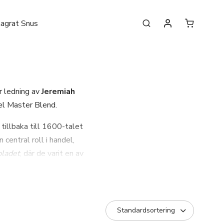
lagrat Snus
r ledning av
Jeremiah
el Master Blend.
tillbaka till 1600-talet
central roll i handel,
ladet
, där de varit en av
är Jeremiah återlanserade
en är uppbyggd som en
ifik person och epok i