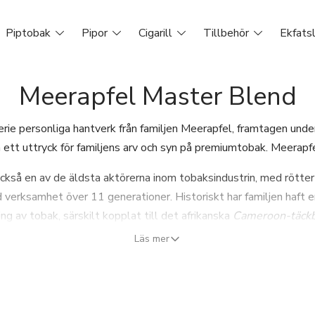
Piptobak
Pipor
Cigarill
Tillbehör
Ekfats
Meerapfel Master Blend
rie personliga hantverk från familjen Meerapfel, framtagen unde
ett uttryck för familjens arv och syn på premiumtobak. Meerapf
ckså en av de äldsta aktörerna inom tobaksindustrin, med rötter 
erksamhet över 11 generationer. Historiskt har familjen haft en 
ng av tobak, särskilt kopplat till det afrikanska
Cameroon-täckb
de ledande aktörerna globalt.
Läs mer
troducerades som ett modernt steg i varumärkets utveckling, d
rrform med fokus på ett så kallat “ultra-premium”-segment. Seri
e generationer inom familjen, där varje blend representerar en spec