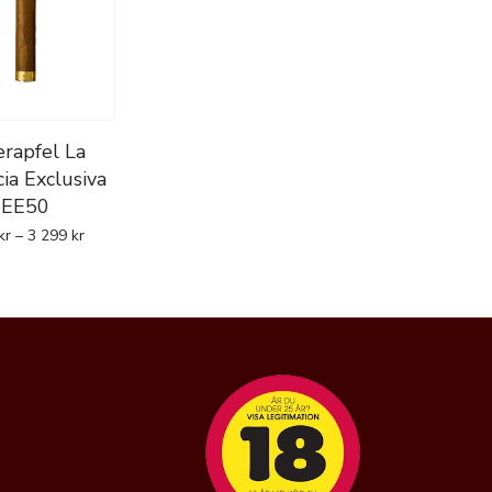
rapfel La
ia Exclusiva
EE50
kr
–
3 299
kr