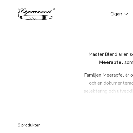
Cigarr
Master Blend är en se
Meerapfel
som 
Familjen Meerapfel är o
och en dokumenterad v
selektering och utveckli
Master Blend-serien
in
familjenamnet i ciga
9 produkter
hyllning till tidigar