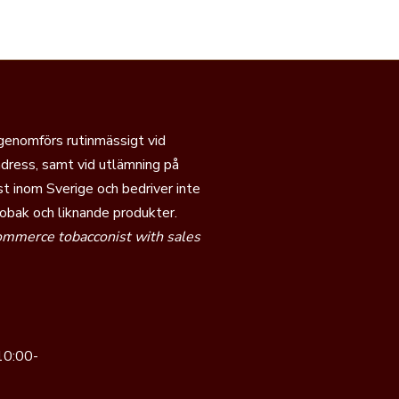
 genomförs rutinmässigt vid
dress, samt vid utlämning på
t inom Sverige och bedriver inte
tobak och liknande produkter.
commerce tobacconist with sales
10:00-