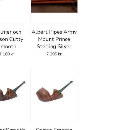
llmer och
Albert Pipes Army
sson Cutty
Mount Prince
Smooth
Sterling Silver
7 100
kr
7 295
kr