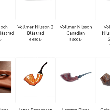
 och
Vollmer Nilsson 2
Vollmer Nilsson
Vo
lästrad
Blästrad
Canadian
Nil
kr
6 650
kr
5 900
kr