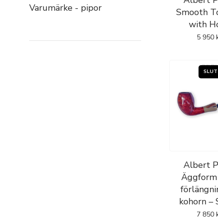
Albert P
Varumärke - pipor
Smooth T
with H
5 950
Albert P
Äggform
förlängni
kohorn –
7 850