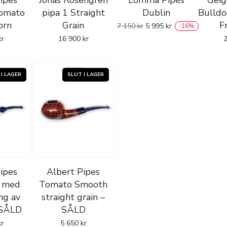
ipes
Jonas Rosengren
Lomma Pipes
Geig
omato
pipa 1 Straight
Dublin
Bulldo
orn
Grain
F
7 150
kr
5 995
kr
-
16
%
kr
16 900
kr
ipes
Albert Pipes
 med
Tomato Smooth
ng av
straight grain –
 SÅLD
SÅLD
kr
5 650
kr