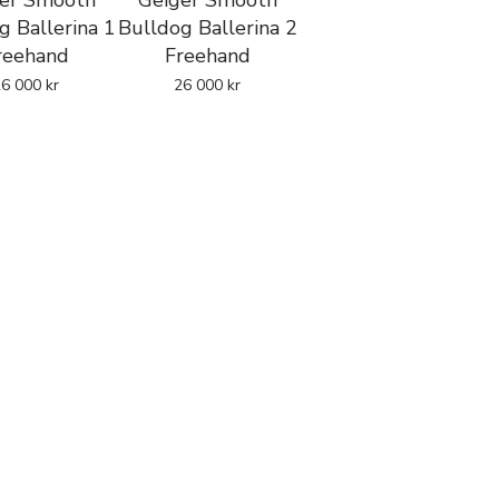
er Smooth
Geiger Smooth
g Ballerina 1
Bulldog Ballerina 2
reehand
Freehand
26 000
kr
26 000
kr