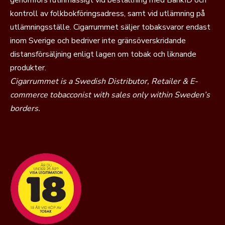
genomförs rutinmässigt vid beställning med BankID och
kontroll av folkbokföringsadress, samt vid utlämning på
utlämningsställe. Cigarrummet säljer tobaksvaror endast
inom Sverige och bedriver inte gränsöverskridande
distansförsäljning enligt lagen om tobak och liknande
produkter.
Cigarrummet is a Swedish Distributor, Retailer & E-
commerce tobacconist with sales only within Sweden’s
borders.