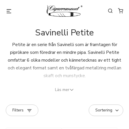
Savinelli Petite
Petite är en serie från Savinelli som är framtagen för
piprökare som föredrar en mindre pipa. Savinelli Petite
omfattar 6 olika modeller och kännetecknas av ett tight
och elegant format samt en tvåfärgad metallring mellan
skaft och munstycke.
Samtliga pipor är utrustade med svart akrylmunstycke 3
Läs mer
mm borrning.
Filters