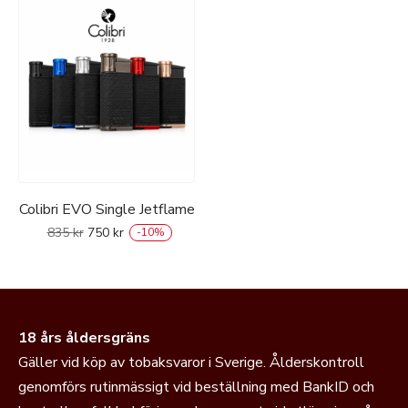
Colibri EVO Single Jetflame
835
kr
750
kr
-
10
%
18 års åldersgräns
Gäller vid köp av tobaksvaror i Sverige. Ålderskontroll
genomförs rutinmässigt vid beställning med BankID och