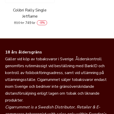
Colibri Rally Single
Jetflame
810
kr
749
kr
-
8
%
18 års åldersgräns
Gäller vid köp av tobaksvaror i Sverige. Ålderskontroll
genomförs rutinmässigt vid beställning med BankID och
kontroll av folkbokföringsadress, samt vid utlämning på
utlämningsställe. Cigarrummet säljer tobaksvaror endast
inom Sverige och bedriver inte gränsöverskridande
distansförsäljning enligt lagen om tobak och liknande
produkter.
Cigarrummet is a Swedish Distributor, Retailer & E-