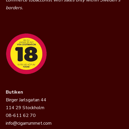
commerce tobacconist with sales only within Sweden’s
borders.
Butiken
Birger Jarlsgatan 44
114 29 Stockholm
08-611 62 70
info@cigarrummet.com