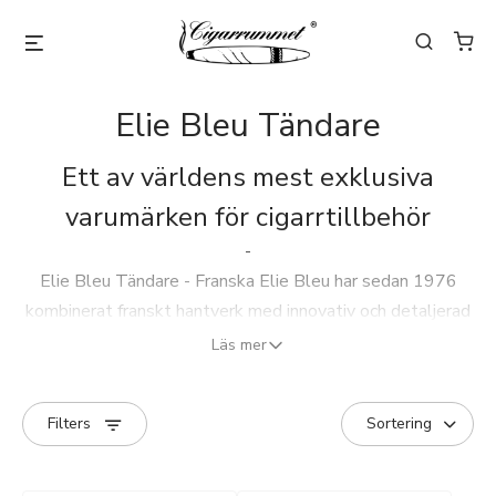
Elie Bleu Tändare
Ett av världens mest exklusiva
varumärken för cigarrtillbehör
-
Elie Bleu Tändare - Franska Elie Bleu har sedan 1976
kombinerat franskt hantverk med innovativ och detaljerad
design. Företaget är känt för sina handgjorda humidorer,
Läs mer
cabinets och en rad exklusiva trähantverk - men även för
sina tändare, cigarrgiljotiner och andra premiumtillbehör
Filters
som uppskattas av samlare och cigarrentusiaster världen
över.