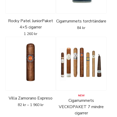
Rocky Patel JuniorPaket
Cigarrummets torchtändare
4×5 cigarrer
84
kr
1 260
kr
NEW
Villa Zamorano Expreso
Cigarrummets
82
kr
–
1 960
kr
VECKOPAKET 7 mindre
cigarrer