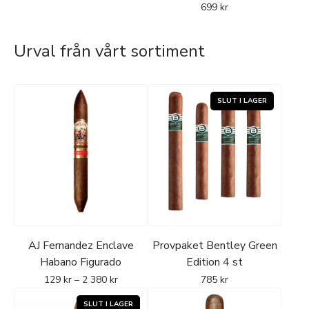
699
kr
Urval från vårt sortiment
AJ Fernandez Enclave
Provpaket Bentley Green
Habano Figurado
Edition 4 st
129
kr
–
2 380
kr
785
kr