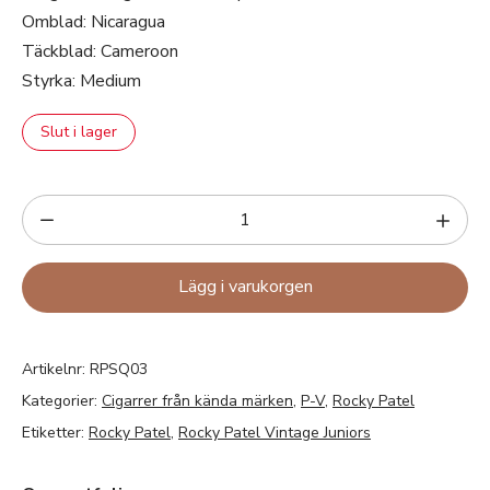
Omblad: Nicaragua
Täckblad: Cameroon
Styrka: Medium
Slut i lager
Lägg i varukorgen
Artikelnr:
RPSQ03
Kategorier:
Cigarrer från kända märken
,
P-V
,
Rocky Patel
Etiketter:
Rocky Patel
,
Rocky Patel Vintage Juniors