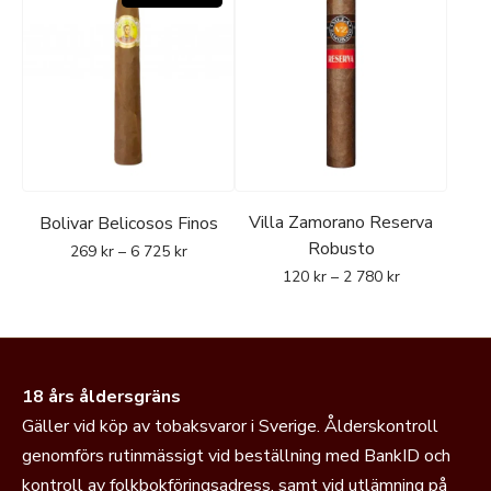
Villa Zamorano Reserva
Bolivar Belicosos Finos
Robusto
269
kr
–
6 725
kr
120
kr
–
2 780
kr
18 års åldersgräns
Gäller vid köp av tobaksvaror i Sverige. Ålderskontroll
genomförs rutinmässigt vid beställning med BankID och
kontroll av folkbokföringsadress, samt vid utlämning på