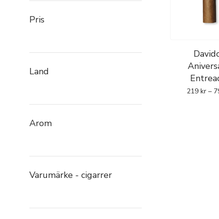
Pris
Davido
Anivers
Land
Entrea
219
kr
–
7
Arom
Varumärke - cigarrer