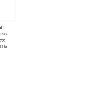
ff
ario
cto
95
kr