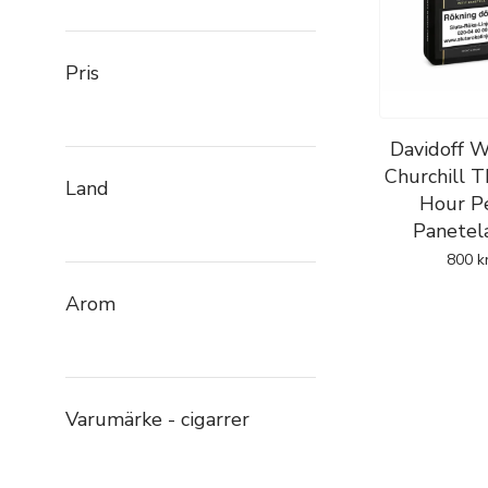
Pris
Davidoff W
Churchill T
Land
Hour Pe
Panetel
800
k
Arom
Varumärke - cigarrer