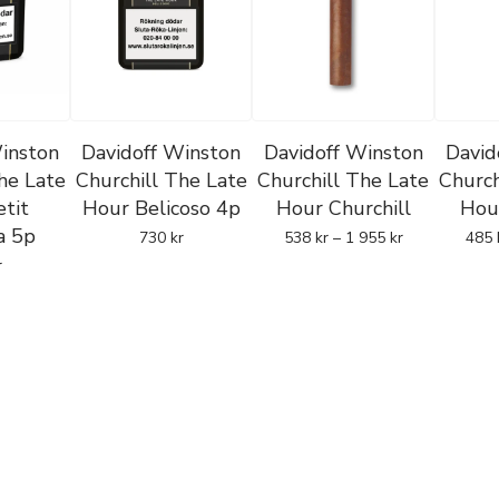
inston
Davidoff Winston
Davidoff Winston
David
he Late
Churchill The Late
Churchill The Late
Church
tit
Hour Belicoso 4p
Hour Churchill
Hou
a 5p
730
kr
538
kr
–
1 955
kr
485
r