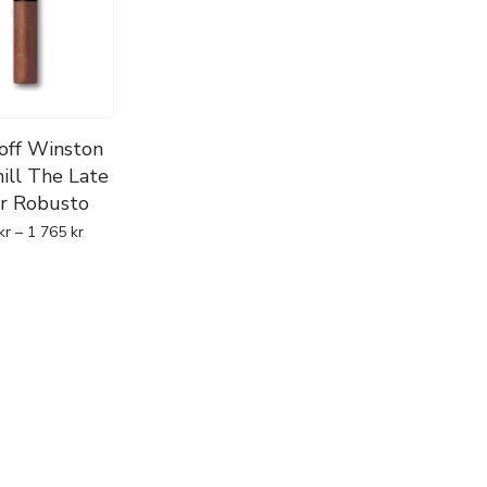
off Winston
ill The Late
r Robusto
kr
–
1 765
kr