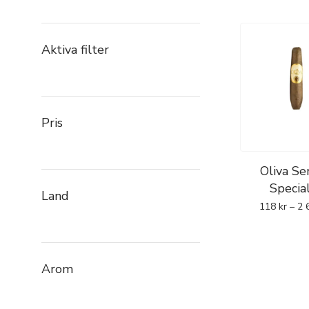
Aktiva filter
Pris
Oliva Se
Specia
Land
118
kr
–
2 
Arom