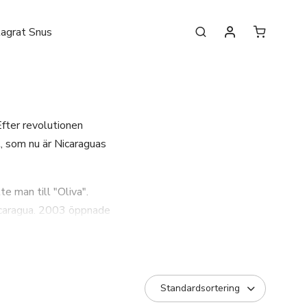
lagrat Snus
fter revolutionen
, som nu är Nicaraguas
e man till "Oliva".
Nicaragua. 2003 öppnade
 fördubblades och Oliva
va av J. Cortes Cigars,
cigarrer.