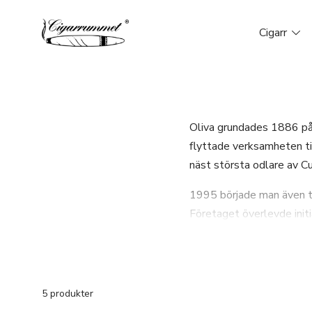
Cigarr
Oliva grundades 1886 på 
flyttade verksamheten ti
näst största odlare av Cu
1995 började man även til
Företaget överlevde initi
man en fabrik i Estelí, o
blev en stor aktör på ma
Företaget är känt för sin 
5 produkter
men Oliva-familjen är for