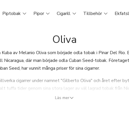
Piptobak
Pipor
Cigarill
Tillbehör
Ekfats
Oliva
Kuba av Melanio Oliva som började odla tobak i Pinar Del Rio. E
ll Nicaragua, där man började odla Cuban Seed-tobak. Företaget
ban Seed, har vunnit många priser för sina cigarrer.
lverka cigarrer under namnet "Gilberto Oliva" och året efter bytt
alt tuffa tider genom sina stora lager av väl lagrad tobak från 
ch 2005 producerade man 6 miljoner cigarrer per år. Produktionen
Läs mer
rknaden.
"Serie V" och tillverkar även "Nub"-cigarrer. 2016 förvärvades Oli
tfarande aktivt involverad i produktionen och utvecklingen av nya 