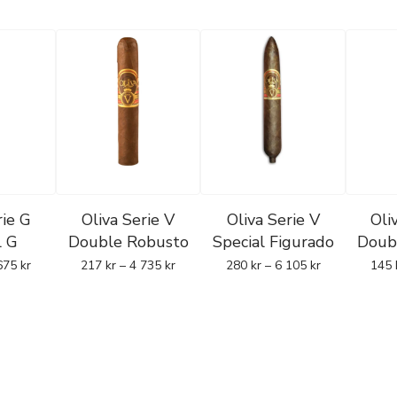
rie G
Oliva Serie V
Oliva Serie V
Oli
l G
Double Robusto
Special Figurado
Doub
675
kr
217
kr
–
4 735
kr
280
kr
–
6 105
kr
145