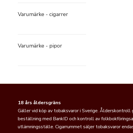
Varumärke - cigarrer
Varumärke - pipor
18 års åldersgräns
Gäller vid köp av tobaksvaror i Sverige. Ålderskontroll
beställning med BankID och kontroll av folkbokföringsa
utlämningsställe. Cigarrummet säljer tobaksvaror endas