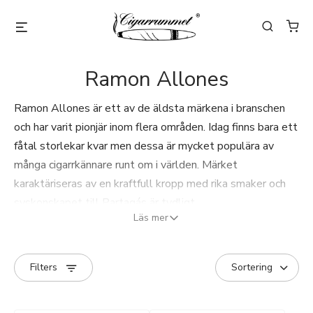
Ramon Allones
Ramon Allones är ett av de äldsta märkena i branschen
och har varit pionjär inom flera områden. Idag finns bara ett
fåtal storlekar kvar men dessa är mycket populära av
många cigarrkännare runt om i världen. Märket
karaktäriseras av en kraftfull kropp med rika smaker och
syskonskapet till Partagás är tydligt.
Läs mer
Filters