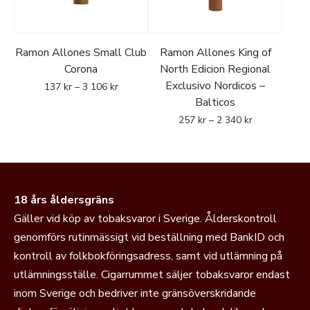
Ramon Allones Small Club
Ramon Allones King of
Corona
North Edicion Regional
Exclusivo Nordicos –
137
kr
–
3 106
kr
Balticos
257
kr
–
2 340
kr
18 års åldersgräns
Gäller vid köp av tobaksvaror i Sverige. Ålderskontroll
genomförs rutinmässigt vid beställning med BankID och
kontroll av folkbokföringsadress, samt vid utlämning på
utlämningsställe. Cigarrummet säljer tobaksvaror endast
inom Sverige och bedriver inte gränsöverskridande