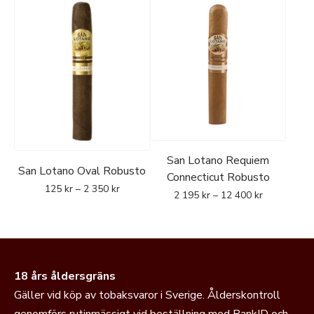
farfar, som en gång grundade märket i San Luis på Kuba.
I dag produceras San Lotano i Nicaragua och har etablerat
sig som ett välrenommerat märke med tydlig koppling till
både familjearv och klassisk cigarrtradition.
San Lotano Requiem
San Lotano Oval Robusto
Connecticut Robusto
125
kr
–
2 350
kr
2 195
kr
–
12 400
kr
18 års åldersgräns
Gäller vid köp av tobaksvaror i Sverige. Ålderskontroll