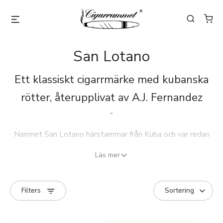
San Lotano
Ett klassiskt cigarrmärke med kubanska
rötter, återupplivat av
A.J. Fernandez
-
Namnet San Lotano härstammar från Kuba och var redan
före Castro-eran ett uppskattat varumärke, känt för sitt
Läs mer
hantverk och sin traditionella stil.
Efter den kubanska revolutionen försvann märket ur
Filters
produktion, men år 2010 valde A.J. Fernandez att väcka
San Lotano till liv igen som en personlig hyllning till sin