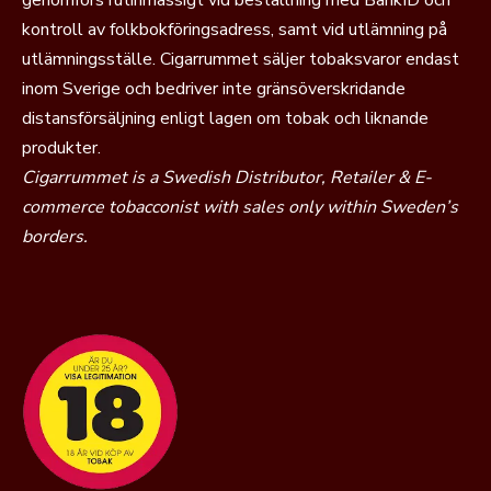
genomförs rutinmässigt vid beställning med BankID och
kontroll av folkbokföringsadress, samt vid utlämning på
utlämningsställe. Cigarrummet säljer tobaksvaror endast
inom Sverige och bedriver inte gränsöverskridande
distansförsäljning enligt lagen om tobak och liknande
produkter.
Cigarrummet is a Swedish Distributor, Retailer & E-
commerce tobacconist with sales only within Sweden’s
borders.