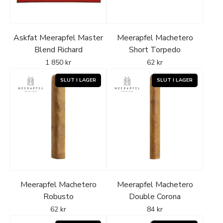
Master Blend
representerar därmed en del av
Meerapfels portfölj där familjens historiska kompetens
Askfat Meerapfel Master
Meerapfel Machetero
inom tobak omsätts i färdiga cigarrer, med tydlig koppling
Blend Richard
Short Torpedo
till både ursprung och generationsarv.
1 850
kr
62
kr
Här väntar ett Meerapfel
Moment
-
Cigarrummet är importör och distributör av
Meerapfel Cigar på den svenska marknaden.
Meerapfel Machetero
Meerapfel Machetero
Robusto
Double Corona
62
kr
84
kr