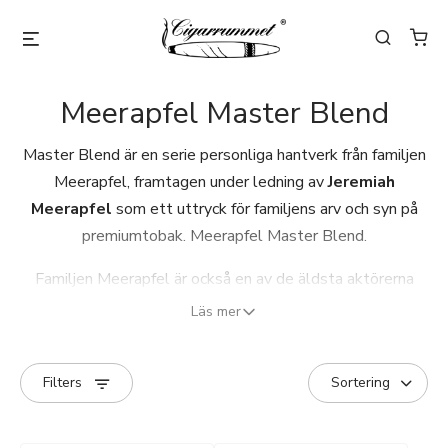
Meerapfel Master Blend
Master Blend är en serie personliga hantverk från familjen
Meerapfel, framtagen under ledning av
Jeremiah
Meerapfel
som ett uttryck för familjens arv och syn på
premiumtobak. Meerapfel Master Blend.
Familjen Meerapfel är också en av de äldsta aktörerna
inom tobaksindustrin, med rötter tillbaka till 1600-talet
Läs mer
och en dokumenterad verksamhet över 11 generationer.
Historiskt har familjen haft en central roll i handel,
Filters
selektering och utveckling av tobak, särskilt kopplat till
det afrikanska
Cameroon-täckbladet
, där de varit en av de
ledande aktörerna globalt.