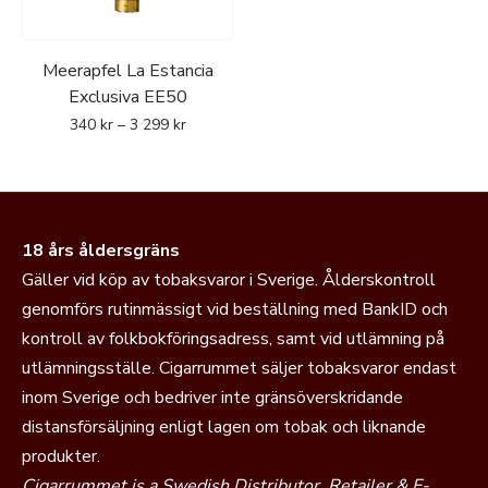
Meerapfel La Estancia
Exclusiva EE50
340
kr
–
3 299
kr
18 års åldersgräns
Gäller vid köp av tobaksvaror i Sverige. Ålderskontroll
genomförs rutinmässigt vid beställning med BankID och
kontroll av folkbokföringsadress, samt vid utlämning på
utlämningsställe. Cigarrummet säljer tobaksvaror endast
inom Sverige och bedriver inte gränsöverskridande
distansförsäljning enligt lagen om tobak och liknande
produkter.
Cigarrummet is a Swedish Distributor, Retailer & E-