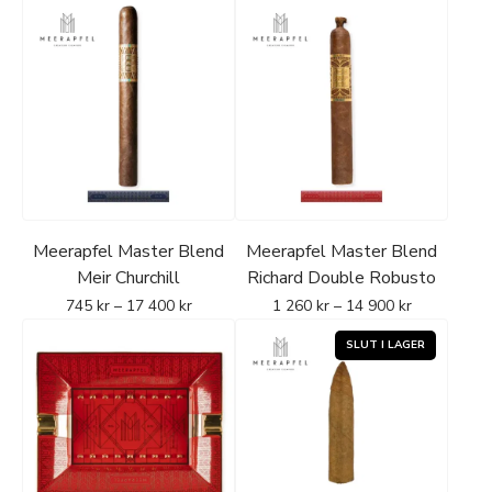
Master Blend-serien
introducerades som ett modernt
steg i varumärkets utveckling, där Jeremiah återlanserade
familjenamnet i cigarrform med fokus på ett så kallat
“ultra-premium”-segment. Serien är uppbyggd som en
hyllning till tidigare generationer inom familjen, där varje
blend representerar en specifik person och epok i
familjens historia.
Meerapfel Master Blend
Meerapfel Master Blend
En gemensam nämnare för samtliga cigarrer i serien är
Meir Churchill
Richard Double Robusto
användningen av familjens eget odlade och långt lagrade
745
kr
–
17 400
kr
1 260
kr
–
14 900
kr
Cameroon Wrapper
, en tobaksart som anses vara ett av
de mest sällsynta och karaktärsdefinierande inom
internationell cigarrproduktion. Blendspecifikationer hålls
medvetet begränsade, men fokus ligger på långt lagrad
tobak och kontrollerad produktion för att säkerställa
konsekvens och teknisk precision i varje cigarr.