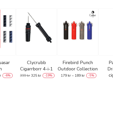
uasar
Clycrubb
Firebird Punch
P
h
Cigarrborr 4-i-1
Outdoor Collection
Dr
ci
r
399
kr
325
kr
179
kr
–
189
kr
-
6
%
-
19
%
-
5
%