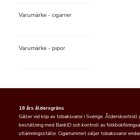
Varumärke - cigarrer
Varumärke - pipor
18 års åldersgräns
Gäller vid köp av tobaksvaror i Sverige. Ålderskontroll
beställning med BankID och kontroll av folkbokföringsa
utlämningsställe. Cigarrummet säljer tobaksvaror endas