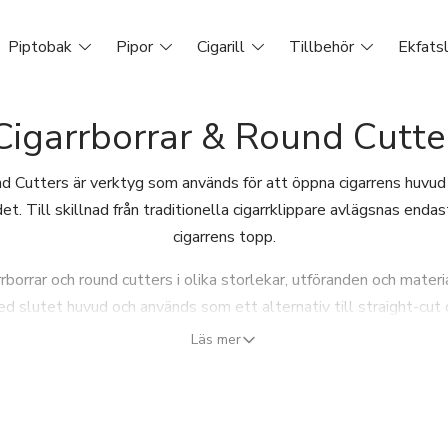
Piptobak
Pipor
Cigarill
Tillbehör
Ekfats
Cigarrborrar & Round Cutte
nd Cutters är verktyg som används för att öppna cigarrens huvu
adet. Till skillnad från traditionella cigarrklippare avlägsnas end
cigarrens topp.
rborrar och round cutters i olika storlekar, utföranden och mater
med slutet huvud och används som ett alternativ till straight-cut 
Läs mer