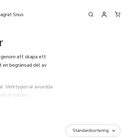
lagrat Snus
r
d genom att skapa ett
ast en begränsad del av
ial. Verktygen är avsedda
och V-cutters.