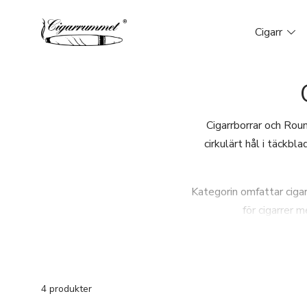
Cigarr
Cigarrborrar och Rou
cirkulärt hål i täckbl
Kategorin omfattar cigar
för cigarrer 
4 produkter