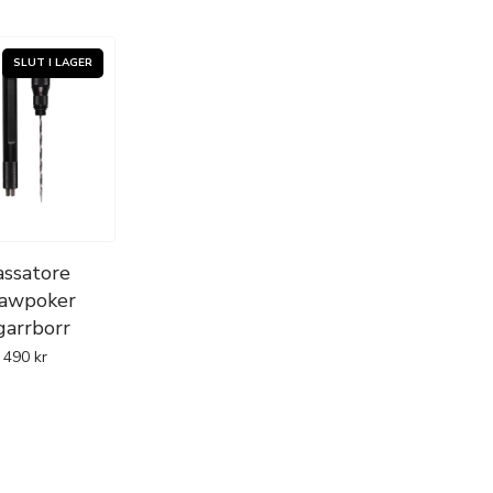
assatore
awpoker
garrborr
490
kr