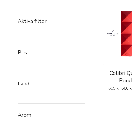
Aktiva filter
Pris
Colibri Q
Punc
Land
699
kr
660
k
Arom