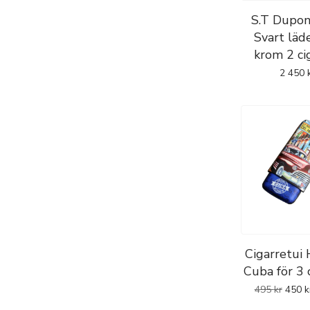
S.T Dupon
Svart läd
krom 2 ci
2 450
Cigarretui
Cuba för 3 
495
kr
450
k