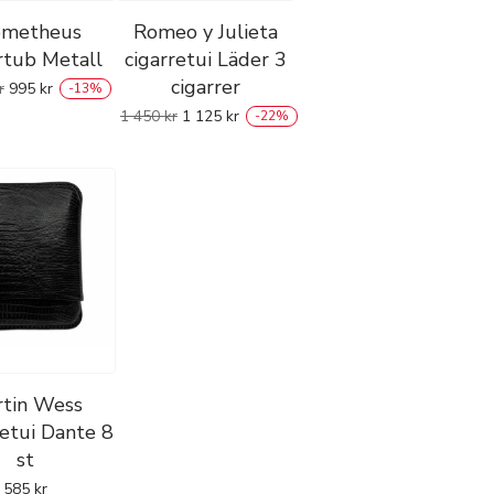
ometheus
Romeo y Julieta
rtub Metall
cigarretui Läder 3
cigarrer
r
995
kr
-
13
%
1 450
kr
1 125
kr
-
22
%
tin Wess
letui Dante 8
st
585
kr