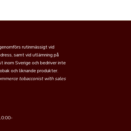
 genomförs rutinmässigt vid
dress, samt vid utlämning på
t inom Sverige och bedriver inte
tobak och liknande produkter.
commerce tobacconist with sales
10:00-