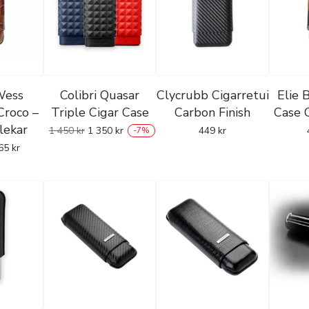
Wess
Colibri Quasar
Clycrubb Cigarretui
Elie 
Croco –
Triple Cigar Case
Carbon Finish
Case 
rlekar
1 450
kr
1 350
kr
449
kr
-
7
%
65
kr