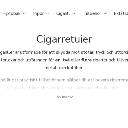
Piptobak
Pipor
Cigarill
Tillbehör
Ekfats
Cigarretuier
 cigariller är utformade för att skydda mot stötar, tryck och uttork
a storlekar och utföranden för
en
,
två
eller
flera
cigarrer och tillve
metall och kolfiber.
dral är ett praktiskt tillbehör som hjälper till att bevara cigarrer
och passar både till vardags, resor och speciella tillfällen.
Läs mer