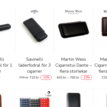
lli
Savinelli
Martin Wess
Mar
l för 1
läderfodral för 3
Cigarretui Dante –
Cigarr
r
cigarrer
flera storlekar
fler
r
795
kr
719
kr
445
kr
–
765
kr
72
-
10
%
-
19
%