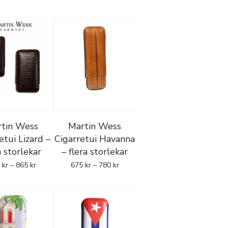
tin Wess
Martin Wess
etui Lizard –
Cigarretui Havanna
a storlekar
– flera storlekar
5
kr
–
865
kr
675
kr
–
780
kr