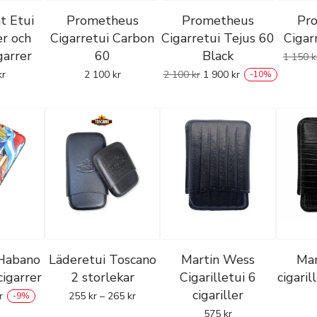
t Etui
Prometheus
Prometheus
Pr
er och
Cigarretui Carbon
Cigarretui Tejus 60
Cigar
garrer
60
Black
1 150
k
kr
2 100
kr
2 100
kr
1 900
kr
-
10
%
 Habano
Läderetui Toscano
Martin Wess
Mar
cigarrer
2 storlekar
Cigarilletui 6
cigaril
cigariller
r
255
kr
–
265
kr
-
9
%
575
kr