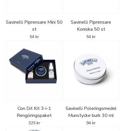
Regelbunden och varsam vård bidrar till att bevara både
materialet och pipans funktion. En pipa är ett hantverk
som svarar direkt på hur den ombesörjs.
Savinelli Piprensare Mini 50
Savinelli Piprensare
st
Koniska 50 st
54
kr
54
kr
Con Dit Kit 3-i-1
Savinelli Poleringsmedel
Rengöringspaket
Munstycke burk 30 ml
325
kr
94
kr