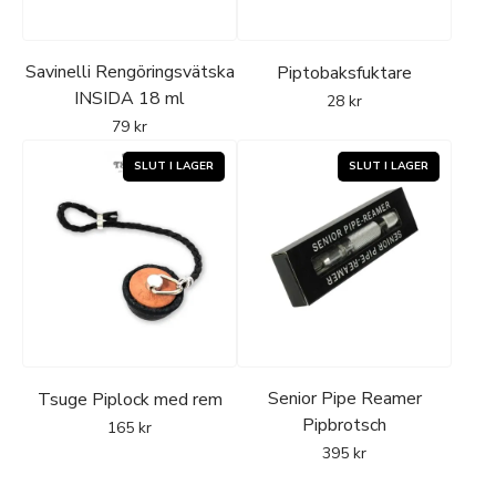
Savinelli Rengöringsvätska
Piptobaksfuktare
INSIDA 18 ml
28
kr
79
kr
Senior Pipe Reamer
Tsuge Piplock med rem
Pipbrotsch
165
kr
395
kr