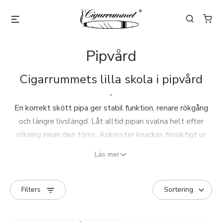
Pipvård
Cigarrummets lilla skola i pipvård
-
En korrekt skött pipa ger stabil funktion, renare rökgång
och längre livslängd. Låt alltid pipan svalna helt efter
rökning innan den töms. Askrester knackas försiktigt ur
mot handen
eller
ett mjukt underlag - aldrig mot hårda
Läs mer
kanter.
Efter rökning
Filters
När pipan har svalnat förs en piprensare genom munstycke
och rökgång för att avlägsna kondens. Vid behov används