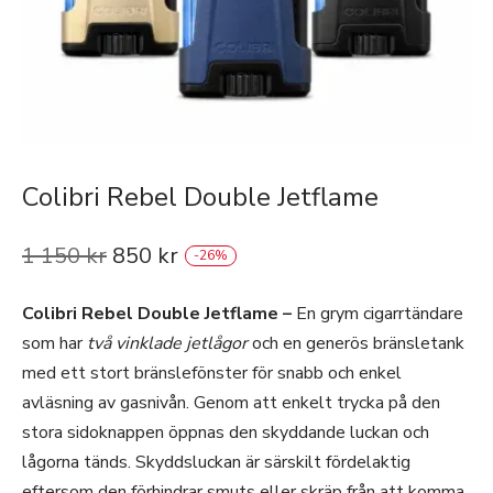
Colibri Rebel Double Jetflame
1 150
kr
850
kr
-
26
%
Colibri Rebel Double Jetflame –
En grym cigarrtändare
som har
två vinklade jetlågor
och en generös bränsletank
med ett stort bränslefönster för snabb och enkel
avläsning av gasnivån. Genom att enkelt trycka på den
stora sidoknappen öppnas den skyddande luckan och
lågorna tänds. Skyddsluckan är särskilt fördelaktig
eftersom den förhindrar smuts eller skräp från att komma