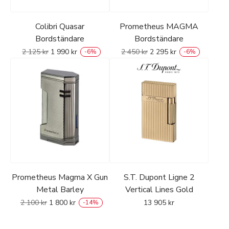
Colibri Quasar
Prometheus MAGMA
Bordständare
Bordständare
2 125
kr
1 990
kr
2 450
kr
2 295
kr
-
6
%
-
6
%
Prometheus Magma X Gun
S.T. Dupont Ligne 2
Metal Barley
Vertical Lines Gold
2 100
kr
1 800
kr
13 905
kr
-
14
%