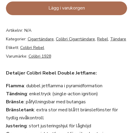
Lägg i varukorgen
Artikelnr:
N/A
Kategorier:
Cigarrtändare
,
Colibri Cigarrtändare
,
Rebel
,
Tändare
Etikett:
Colibri Rebel
Varumärke:
Colibri 1928
Detaljer Colibri Rebel Double Jetflame:
Flamma
: dubbel jetflamma i pyramidformation
Tändning
: enkeltryck (single-action ignition)
Bränsle
: påfyllningsbar med butangas
Bränsletank
: extra stor med blått bränslefönster för
tydlig nivåkontroll
Justering
: stort justeringshjul för låghöjd