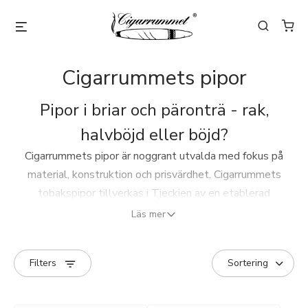
Cigarrummets pipor
Pipor i briar och päronträ - rak,
halvböjd eller böjd?
Cigarrummets pipor är noggrant utvalda med fokus på
material, konstruktion och prisvärdhet. Cigarrummets
tobakspipor tillverkas i Tjeckien av en etablerad
pipmakare med rötter i tidigt 1800-tal och lång
Läs mer
erfarenhet av traditionellt hantverk.
Serien omfattar åtta modeller i rak, halvböjd och böjd
Filters
form. Samtliga pipor är utformade med klassiska brittiska
proportioner och finns i ljus till mörkröd finish.