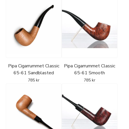
Material - Briarrot och värmetåligt
päronträ
Piporna tillverkas i klassisk briarrot eller i värmetåligt
päronträ.
-
Briar (Bruyère)
är det traditionella materialet för
Pipa Cigarrummet Classic
Pipa Cigarrummet Classic
kvalitets­pipor och uppskattas för sin värmetålighet och
65-61 Sandblasted
65-61 Smooth
hållbarhet.
785
kr
785
kr
-
Päronträ
är ett stabilt alternativ med god
värmehantering och jämn konstruktion.
Båda materialen ger en robust tobakspipa med stabil