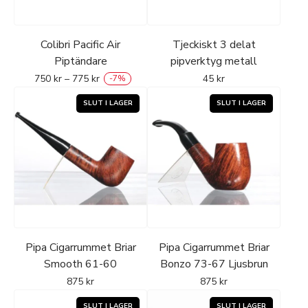
-
Colibri Pacific Air
Tjeckiskt 3 delat
Piptändare
pipverktyg metall
750
kr
–
775
kr
45
kr
-
7
%
Pipa Cigarrummet Briar
Pipa Cigarrummet Briar
Smooth 61-60
Bonzo 73-67 Ljusbrun
875
kr
875
kr