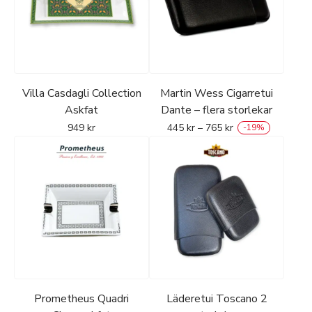
Villa Casdagli Collection
Martin Wess Cigarretui
Askfat
Dante – flera storlekar
949
kr
445
kr
–
765
kr
-
19
%
Prometheus Quadri
Läderetui Toscano 2