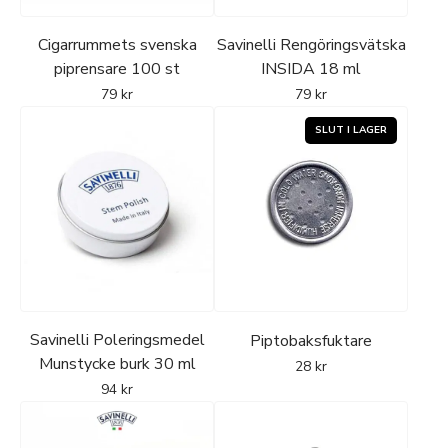
Cigarrummets svenska
Savinelli Rengöringsvätska
piprensare 100 st
INSIDA 18 ml
79
kr
79
kr
Savinelli Poleringsmedel
Piptobaksfuktare
Munstycke burk 30 ml
28
kr
94
kr