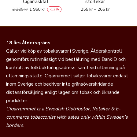
Cigarraskfat
storlekar
2 225
kr
1 950
kr
255
kr
–
265
kr
-
12
%
18 års åldersgräns
Gäller vid köp av tobaksvaror i Sverige. Ålderskontroll
genomförs rutinmässigt vid beställning med BankID och
kontroll av folkbokföringsadress, samt vid utlämning på
utlämningsställe. Cigarrummet säljer tobaksvaror endast
inom Sverige och bedriver inte gränsöverskridande
distansförsäljning enligt lagen om tobak och liknande
produkter.
Cigarrummet is a Swedish Distributor, Retailer & E-
commerce tobacconist with sales only within Sweden’s
borders.