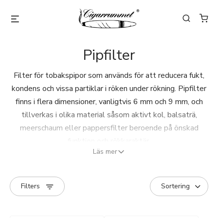
Pipfilter
Filter för tobaks­pipor som används för att reducera fukt,
kondens och vissa partiklar i röken under rökning. Pipfilter
finns i flera dimensioner, vanligtvis 6 mm och 9 mm, och
tillverkas i olika material såsom aktivt kol, balsaträ,
meerschaum eller pappersfilter beroende på önskad
funktion och rökkaraktär.
Läs mer
Filtren placeras i pipans filterkammare och byts
regelbundet för att bidra till en torrare och jämnare
Filters
rökupplevelse samt minska ansamling av kondens i pipan.