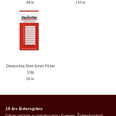
48
kr
135
kr
Denicotea Slim 6mm Filter
10p
55
kr
18 års åldersgräns
Gäller vid köp av tobaksvaror i Sverige. Ålderskontroll