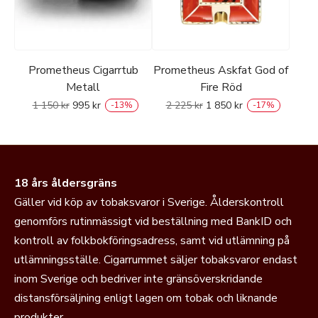
Prometheus Cigarrtub
Prometheus Askfat God of
Metall
Fire Röd
1 150
kr
995
kr
2 225
kr
1 850
kr
-
13
%
-
17
%
18 års åldersgräns
Gäller vid köp av tobaksvaror i Sverige. Ålderskontroll
genomförs rutinmässigt vid beställning med BankID och
kontroll av folkbokföringsadress, samt vid utlämning på
utlämningsställe. Cigarrummet säljer tobaksvaror endast
inom Sverige och bedriver inte gränsöverskridande
distansförsäljning enligt lagen om tobak och liknande
produkter.