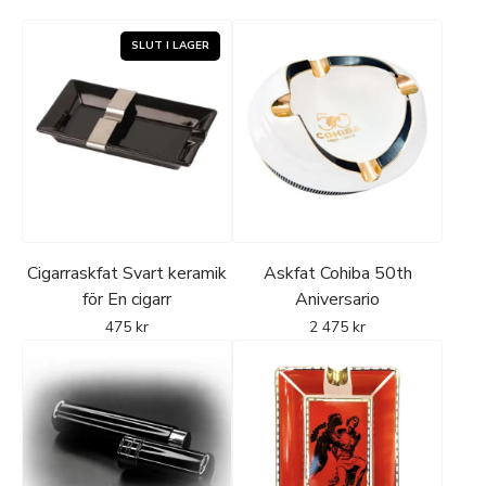
Cigarraskfat Svart keramik
Askfat Cohiba 50th
för En cigarr
Aniversario
475
kr
2 475
kr