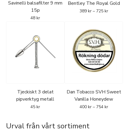
Savinelli balsafilter 9 mm
Bentley The Royal Gold
15p
389
kr
–
725
kr
48
kr
Tjeckiskt 3 delat
Dan Tobacco SVH Sweet
pipverktyg metall
Vanilla Honeydew
45
kr
400
kr
–
754
kr
Urval från vårt sortiment