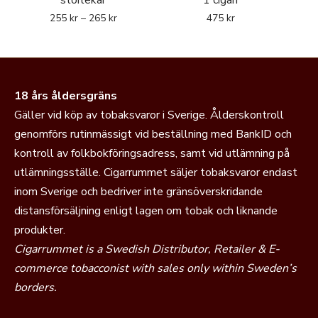
storlekar
1 cigarr
255
kr
–
265
kr
475
kr
18 års åldersgräns
Gäller vid köp av tobaksvaror i Sverige. Ålderskontroll
genomförs rutinmässigt vid beställning med BankID och
kontroll av folkbokföringsadress, samt vid utlämning på
utlämningsställe. Cigarrummet säljer tobaksvaror endast
inom Sverige och bedriver inte gränsöverskridande
distansförsäljning enligt lagen om tobak och liknande
produkter.
Cigarrummet is a Swedish Distributor, Retailer & E-
commerce tobacconist with sales only within Sweden’s
borders.