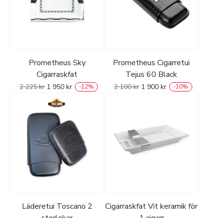
Prometheus Sky
Prometheus Cigarretui
Cigarraskfat
Tejus 60 Black
2 225
kr
1 950
kr
2 100
kr
1 900
kr
-
12
%
-
10
%
Läderetui Toscano 2
Cigarraskfat Vit keramik för