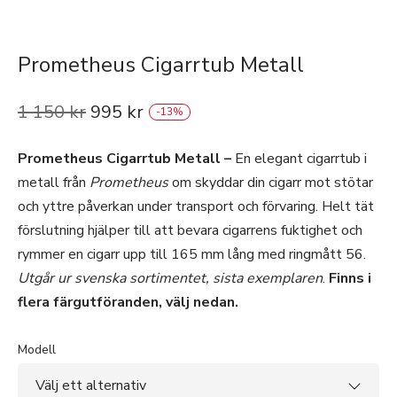
Prometheus Cigarrtub Metall
1 150
kr
995
kr
-
13
%
Prometheus Cigarrtub Metall –
En elegant cigarrtub i
metall från
Prometheus
om skyddar din cigarr mot stötar
och yttre påverkan under transport och förvaring. Helt tät
förslutning hjälper till att bevara cigarrens fuktighet och
rymmer en cigarr upp till 165 mm lång med ringmått 56.
Utgår ur svenska sortimentet, sista exemplaren
.
Finns i
flera färgutföranden, välj nedan.
Modell