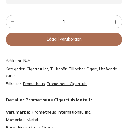
Lägg i varukorgen
Artikelnr:
N/A
Kategorier:
Cigarretuier
,
Tillbehör
,
Tillbehör Cigarr
,
Utgående
varor
Etiketter:
Prometheus
,
Prometheus Cigarrtub
Detaljer Prometheus Cigarrtub Metall:
Varumärke:
Prometheus International, Inc.
Material
: Metall
Färg:
Finns i flera färger