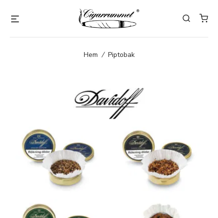
Hem
/
Piptobak