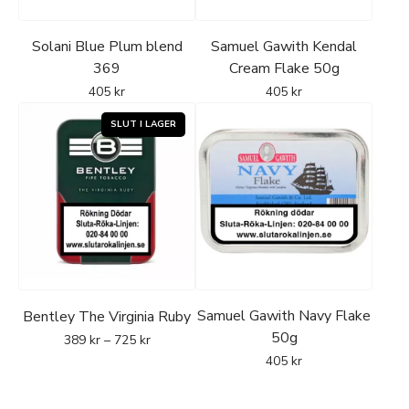
Solani Blue Plum blend
Samuel Gawith Kendal
369
Cream Flake 50g
405
kr
405
kr
Samuel Gawith Navy Flake
Bentley The Virginia Ruby
50g
389
kr
–
725
kr
405
kr