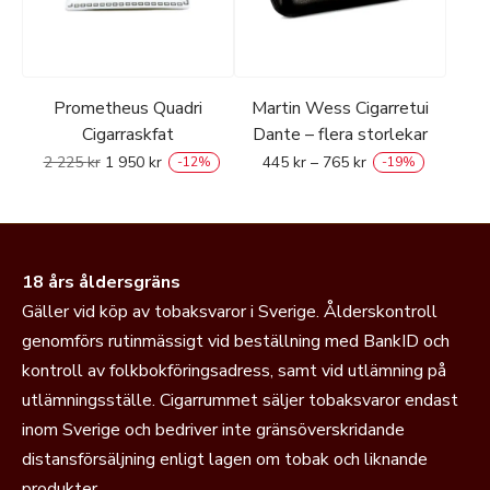
Prometheus Quadri
Martin Wess Cigarretui
Cigarraskfat
Dante – flera storlekar
2 225
kr
1 950
kr
445
kr
–
765
kr
-
12
%
-
19
%
18 års åldersgräns
Gäller vid köp av tobaksvaror i Sverige. Ålderskontroll
genomförs rutinmässigt vid beställning med BankID och
kontroll av folkbokföringsadress, samt vid utlämning på
utlämningsställe. Cigarrummet säljer tobaksvaror endast
inom Sverige och bedriver inte gränsöverskridande
distansförsäljning enligt lagen om tobak och liknande
produkter.