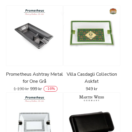
Prometheus Ashtray Metal
Villa Casdagli Collection
for One Grå
Askfat
1 190
kr
999
kr
949
kr
-
16
%