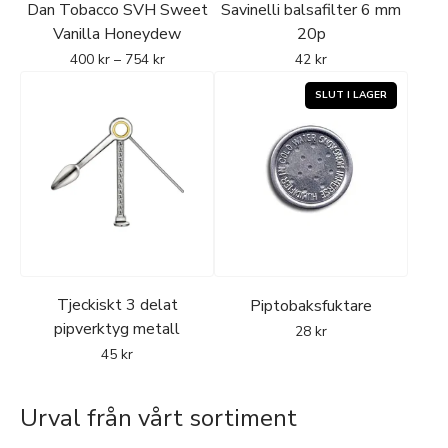
Dan Tobacco SVH Sweet
Savinelli balsafilter 6 mm
Vanilla Honeydew
20p
400
kr
–
754
kr
42
kr
Tjeckiskt 3 delat
Piptobaksfuktare
pipverktyg metall
28
kr
45
kr
Urval från vårt sortiment