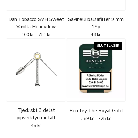
Dan Tobacco SVH Sweet
Savinelli balsafilter 9 mm
Vanilla Honeydew
15p
400
kr
–
754
kr
48
kr
Tjeckiskt 3 delat
Bentley The Royal Gold
pipverktyg metall
389
kr
–
725
kr
45
kr