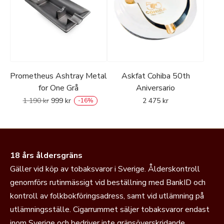
Prometheus Ashtray Metal
Askfat Cohiba 50th
for One Grå
Aniversario
1 190
kr
999
kr
2 475
kr
-
16
%
18 års åldersgräns
Gäller vid köp av tobaksvaror i Sverige. Ålderskontroll
genomförs rutinmässigt vid beställning med BankID och
kontroll av folkbokföringsadress, samt vid utlämning på
utlämningsställe. Cigarrummet säljer tobaksvaror endast
inom Sverige och bedriver inte gränsöverskridande