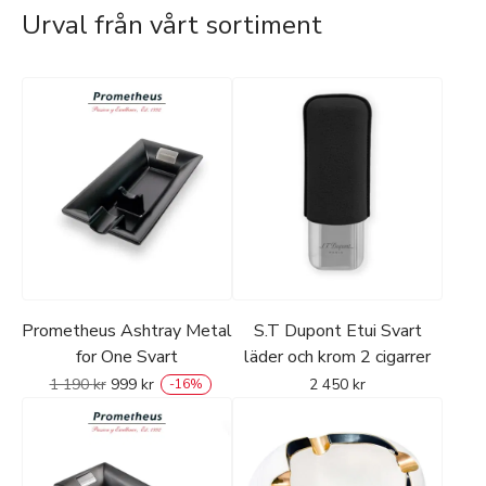
Urval från vårt sortiment
Prometheus Ashtray Metal
S.T Dupont Etui Svart
for One Svart
läder och krom 2 cigarrer
1 190
kr
999
kr
2 450
kr
-
16
%