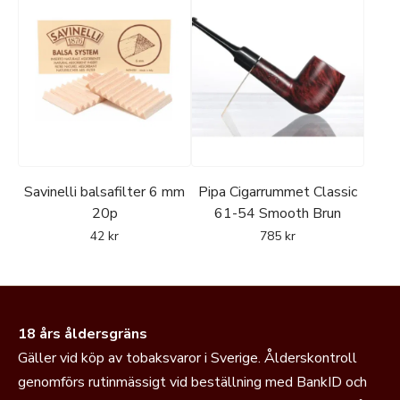
Savinelli balsafilter 6 mm
Pipa Cigarrummet Classic
20p
61-54 Smooth Brun
42
kr
785
kr
18 års åldersgräns
Gäller vid köp av tobaksvaror i Sverige. Ålderskontroll
genomförs rutinmässigt vid beställning med BankID och