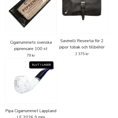
Savinelli Reseetui för 2
Cigarrummets svenska
pipor tobak och tillbehör
piprensare 100 st
2 375
kr
79
kr
Pipa Cigarrummet Lappland
LE 2026 9 mm