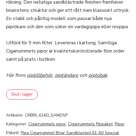
rökning. Den naturliga sandblästrade finishen framhäver
briarrotens struktur och ger ett rått men klassiskt uttryck.
En stabil och pålitlig modell som passar både nya
piprökare och den som söker en vardagspipa eller respipa.
Utförd för 9 mm filter. Levereras i kartong. Samtliga
Cigarrummets pipor är kvalitetskontrollerade före order
samt på plats i butiken.
Här finns
piptillbehör
,
piptändare
och
piptobak
.
Slut i lager
Artikelnr:
CRBRI_6160_SANDSP
Kategorier:
Cigarrummets pipor
,
Cigarrummets Pippaket
,
Pipor
Etikett:
Pipa Cigarrummet Briar Sandblasted 61-60 Special