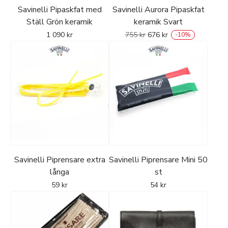
Savinelli Pipaskfat med
Savinelli Aurora Pipaskfat
Ställ Grön keramik
keramik Svart
1 090
kr
755
kr
676
kr
-
10
%
Savinelli Piprensare extra
Savinelli Piprensare Mini 50
långa
st
59
kr
54
kr