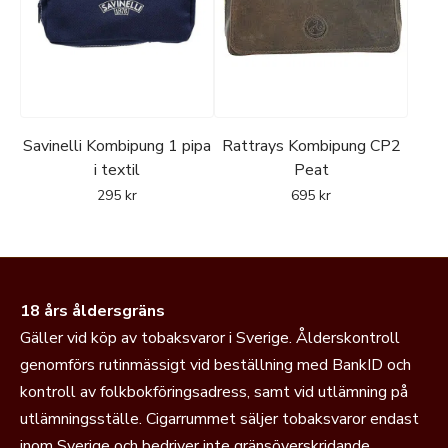
Savinelli Kombipung 1 pipa
Rattrays Kombipung CP2
i textil
Peat
295
kr
695
kr
18 års åldersgräns
Gäller vid köp av tobaksvaror i Sverige. Ålderskontroll
genomförs rutinmässigt vid beställning med BankID och
kontroll av folkbokföringsadress, samt vid utlämning på
utlämningsställe. Cigarrummet säljer tobaksvaror endast
inom Sverige och bedriver inte gränsöverskridande