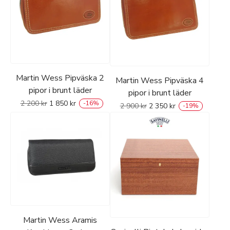
Martin Wess Pipväska 2
Martin Wess Pipväska 4
pipor i brunt läder
pipor i brunt läder
2 200
kr
1 850
kr
-
16
%
2 900
kr
2 350
kr
-
19
%
Martin Wess Aramis