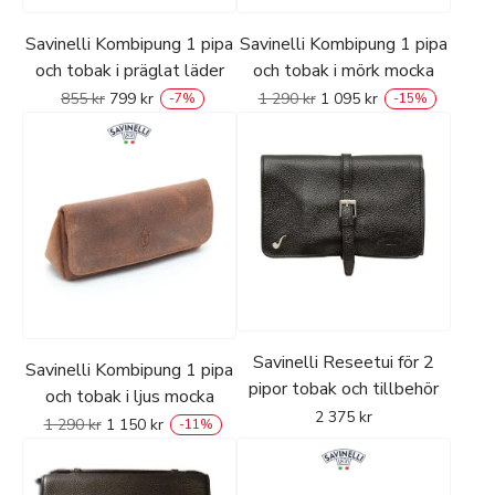
Savinelli Kombipung 1 pipa
Savinelli Kombipung 1 pipa
och tobak i präglat läder
och tobak i mörk mocka
855
kr
799
kr
1 290
kr
1 095
kr
-
7
%
-
15
%
Savinelli Reseetui för 2
Savinelli Kombipung 1 pipa
pipor tobak och tillbehör
och tobak i ljus mocka
2 375
kr
1 290
kr
1 150
kr
-
11
%