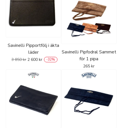
Savinelli Pipportfölj i äkta
Savinelli Pipfodral Sammet
läder
för 1 pipa
3 850
kr
2 600
kr
-
32
%
265
kr