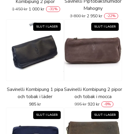
Savinelli Piptobakshumidor
Kombipung 2 pipor
Mahogny
1 450
kr
1 000
kr
-
31
%
3 800
kr
2 950
kr
-
22
%
Savinelli Kombipung 1 pipa
Savinelli Kombipung 2 pipor
och tobak i läder
och tobak i mocca
985
kr
995
kr
920
kr
-
8
%