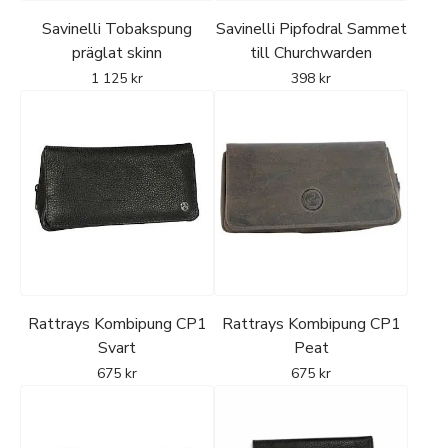
Savinelli Tobakspung
Savinelli Pipfodral Sammet
präglat skinn
till Churchwarden
1 125
kr
398
kr
Rattrays Kombipung CP1
Rattrays Kombipung CP1
Svart
Peat
675
kr
675
kr