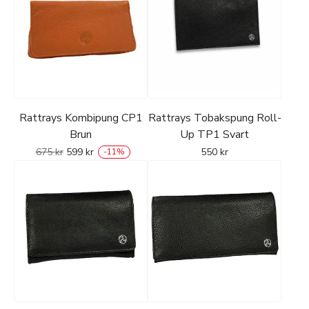
Rattrays Kombipung CP1
Rattrays Tobakspung Roll-
Brun
Up TP1 Svart
675
kr
599
kr
550
kr
-
11
%