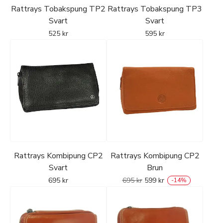
Rattrays Tobakspung TP2
Rattrays Tobakspung TP3
Svart
Svart
525
kr
595
kr
Rattrays Kombipung CP2
Rattrays Kombipung CP2
Svart
Brun
695
kr
695
kr
599
kr
-
14
%