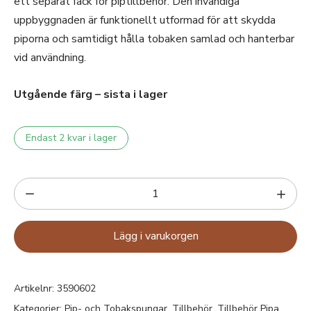
ett separat fack för piptillbehör. Den invändiga
uppbyggnaden är funktionellt utformad för att skydda
piporna och samtidigt hålla tobaken samlad och hanterbar
vid användning.
Utgående färg – sista i lager
Endast 2 kvar i lager
Lägg i varukorgen
Artikelnr:
3590602
Kategorier:
Pip- och Tobakspungar
,
Tillbehör
,
Tillbehör Pipa
,