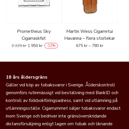
Prometheus Sky
Martin Wess Cigarretui
Cigarraskfat
Havanna – flera storlekar
2 225
kr
1 950
kr
675
kr
–
780
kr
-
12
%
18 års åldersgräns
Gäller vid köp av tobaksvaror i Sverige. Ålderskontroll
genomförs rutinmässigt vid beställning med BankID och
kontroll av folkbokföringsadress, samt vid utlämning på
utlämningsställe. Cigarrummet säljer tobaksvaror endast
inom Sverige och bedriver inte gränsöverskridande
distansförsäljning enligt lagen om tobak och liknande