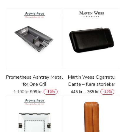
Prometheus Ashtray Metal
Martin Wess Cigarretui
for One Grå
Dante – flera storlekar
1 190
kr
999
kr
445
kr
–
765
kr
-
16
%
-
19
%