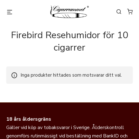
Firebird Resehumidor för 10
cigarrer
Inga produkter hittades som motsvarar ditt val.
18 års åldersgräns
Gäller vid köp av tobaksvaror i Sverige. Ålderskontroll
genomförs rutinmässigt vid beställning med BankID och