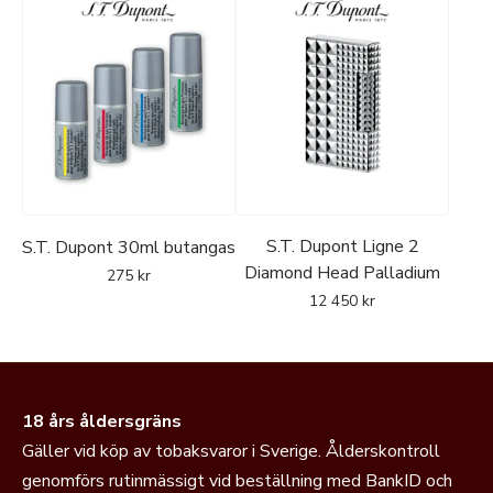
S.T. Dupont Ligne 2
S.T. Dupont 30ml butangas
Diamond Head Palladium
275
kr
12 450
kr
18 års åldersgräns
Gäller vid köp av tobaksvaror i Sverige. Ålderskontroll
genomförs rutinmässigt vid beställning med BankID och