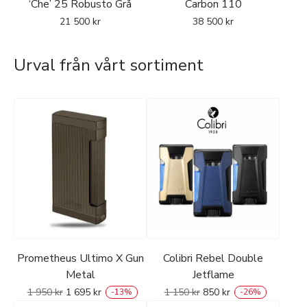
‘Che’ 25 Robusto Grå
Carbon 110
21 500
kr
38 500
kr
Urval från vårt sortiment
Prometheus Ultimo X Gun
Colibri Rebel Double
Metal
Jetflame
1 950
kr
1 695
kr
1 150
kr
850
kr
-
13
%
-
26
%