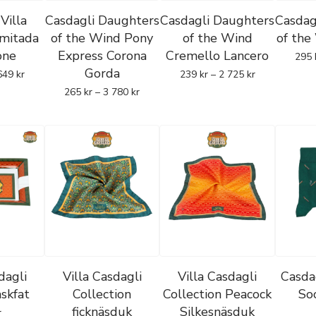
ction
Villa
Casdagli Daughters
Casdagli Daughters
Casdag
med fokus på råtobaksurval och lagringspotential och positione
imitada
of the Wind Pony
of the Wind
of the
one
Express Corona
Cremello Lancero
tföljen. Serien produceras i Dominikanska republiken av
Kelner B
295
Gorda
"cabinet"-lagring.
649
kr
239
kr
–
2 725
kr
265
kr
–
3 780
kr
Rep. Cotuí |
Omblad:
Dominikanska Rep. |
Inlaga:
Dominikansk
 the Wind
ades 2017 och markerade en expansion av varumärkets portfoli
struktur. Serien produceras i Costa Rica av
Tabacos de Costa Ric
eknisk balans.
no |
Omblad:
Costa Rica |
Inlaga:
Dominikanska Rep., Peru, Nic
the Sabre
dagli
Villa Casdagli
Villa Casdagli
Casda
9 som mer kraftfull och terroir-driven inom portföljen. Serien p
skfat
Collection
Collection Peacock
So
h bygger på nicaraguansk karaktär med kontrollerad konstruktion
ficknäsduk
Silkesnäsduk
r