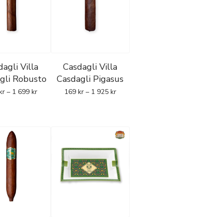
Casdaglis metod med
caragua
agli Villa
Casdagli Villa
lubbar och kräver hög
gli Robusto
Casdagli Pigasus
ska republiken av
Kelner
kr
–
1 699
kr
169
kr
–
1 925
kr
Nicaragua
e rökutveckling och
Factory.
Fokus ligger på
caragua, Peru