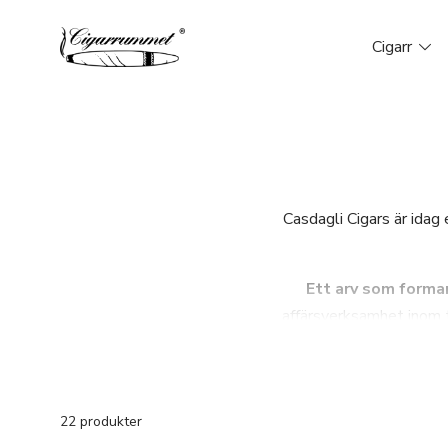
Cigarr
Casdagli Cigars är idag
Ett arv som formar
affärsverksamhet inom t
för exklusiva tobaksblan
Jeremy grundade
Bespok
22 produkter
lansering utvecklas som