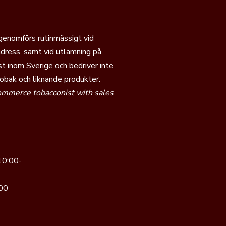
no |
Omblad:
Dominikanska Rep. |
Inlaga:
Dominikanska Rep., N
 genomförs rutinmässigt vid
f the Wind Maduro
dress, samt vid utlämning på
ling av originalserien och produceras i Costa Rica av
Tabacos de 
t inom Sverige och bedriver inte
 och mer strukturerad tolkning av Daughters-konceptet med tydli
tobak och liknande produkter.
commerce tobacconist with sales
ro |
Omblad:
Costa Rica |
Inlaga:
Dominikanska Rep., Peru, Nic
Line
utveckling av
Club Mareva
-konceptet med större ringmått och m
nikanska republiken av
Kelner Boutique Factory
och kombinerar 
10:00-
djupad blendarkitektur.
00
ubra |
Omblad:
Dominikanska Rep. |
Inlaga:
Dominikanska Rep., 