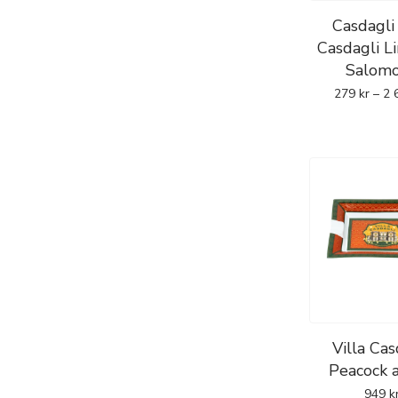
2016 - Cabinet Sele
Casdagli 
En serie som utvecklats 
Casdagli L
Salom
och långsiktig del av por
refererar till traditionell 
279
kr
–
2 
Täckblad:
Dominikanska 
2017 - Daughters of
Daughters-serien lanser
driven
och internationell 
nicaraguansk profil med t
Täckblad:
Ecuador Haba
2019 - Brothers of 
Villa Cas
Serien introducerades 201
Peacock a
Tabacos de Costa Rica
oc
949
k