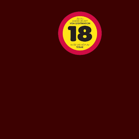
icaragua
Costa Rica
. Serien
g terroirprofil och
aragua
er uttalad struktur.
historisk referens med
Nicaragua, USA