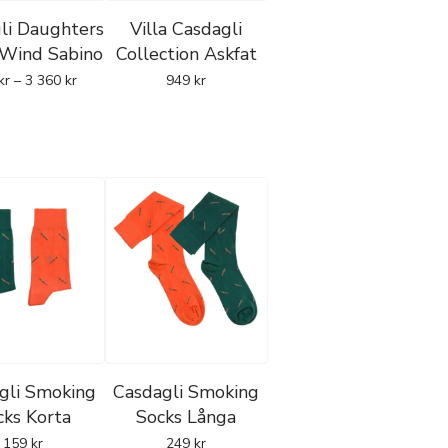
li Daughters
Villa Casdagli
rades som en mer förfinad
 Wind Sabino
Collection Askfat
outique Factory
och
kr
–
3 360
kr
949
kr
a Rep.
o mot en mer
terroir-
a
och kombinerar
aragua
gli Smoking
Casdagli Smoking
roduceras i Costa Rica av
cks Korta
Socks Långa
 och djup struktur.
159
kr
249
kr