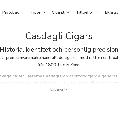
Piptobak
Pipor
Cigarill
Tillbehör
Ekfats
Casdagli Cigars
Historia, identitet och personlig precisio
 ett premiumvarumärke handrullade cigarrer, med rötter i en toba
från 1800-talets Kairo.
 varje cigarr -
Jeremy Casdagli
representerar
fjärde generat
obak och handel kan spåras till 1800-tal, en tid då Kairo var ett
Läs mer
dningar och cigarrhandel. Detta arv är inte en dekorativ referens 
Casdagli Cigars
identitet.
e Cigars
1997
med ambitionen att arbeta projektbaserat och i
 ett självständigt koncept med egen smakstruktur och visuell i