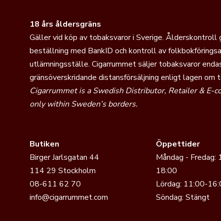
kompakt format.
Täckblad:
Ecuador Haba
18 års åldersgräns
Gäller vid köp av tobaksvaror i Sverige. Ålderskontroll
2022 - Daughters o
beställning med BankID och kontroll av folkbokföringsa
Serien är en vidareutveck
utlämningsställe. Cigarrummet säljer tobaksvaror endas
representerar en mörkare
gränsöverskridande distansförsäljning enligt lagen om 
balanserad konstruktion.
Cigarrummet is a Swedish Distributor, Retailer & E-
only within Sweden’s borders.
Täckblad:
Ecuador Madu
2023 - Gran Mareva 
Gran Mareva är en vidare
Butiken
Öppettider
Serien produceras i Domi
Birger Jarlsgatan 44
Måndag - Fredag: 
tekniskt hantverk och för
114 29 Stockholm
18:00
08-611 62 70
Lördag: 11:00-16:
Täckblad:
Brasiliansk C
info@cigarrummet.com
Söndag: Stängt
Pennsylvania Broadleaf