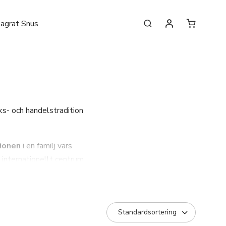
lagrat Snus
n
ks- och handelstradition
ionen
i en familj vars
 internationellt centrum
utan en integrerad del av
 begränsade serier. Varje
dentitet.
År 2014 bytte