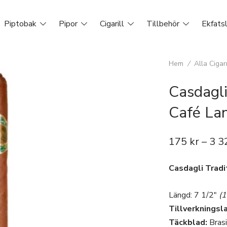
Piptobak
Pipor
Cigarill
Tillbehör
Ekfats
Hem
/
Alla Cigar
Casdagli
Café La
175
kr
–
3 3
Casdagli Tradi
Längd: 7 1/2″
(
Tillverkningsl
Täckblad:
Brasi