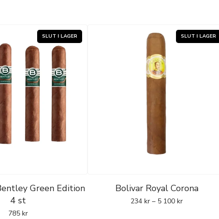
entley Green Edition
Bolivar Royal Corona
4 st
234
kr
–
5 100
kr
785
kr