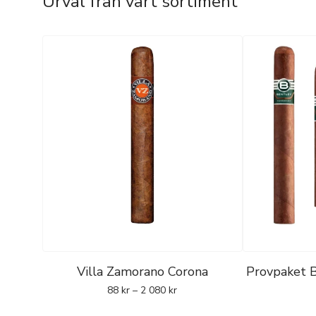
Urval från vårt sortiment
Villa Zamorano Corona
Provpaket B
88
kr
–
2 080
kr