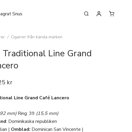
lagrat Snus
rer
/
Cigarrer från kända märken
 Traditional Line Grand
ncero
25
kr
tional Line Grand Café Lancero
192 mm)
Ring: 39
(15,5 mm)
and
: Dominikaska republiken
lian |
Omblad
:
Dominican San Vincente |