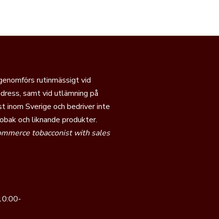
 genomförs rutinmässigt vid
dress, samt vid utlämning på
t inom Sverige och bedriver inte
tobak och liknande produkter.
commerce tobacconist with sales
10:00-