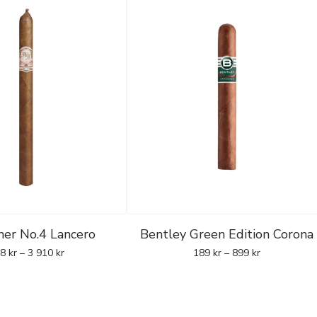
her No.4 Lancero
Bentley Green Edition Corona
88
kr
–
3 910
kr
189
kr
–
899
kr