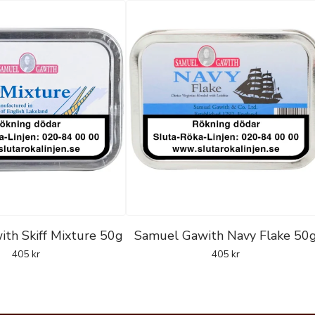
th Skiff Mixture 50g
Samuel Gawith Navy Flake 50
405
kr
405
kr