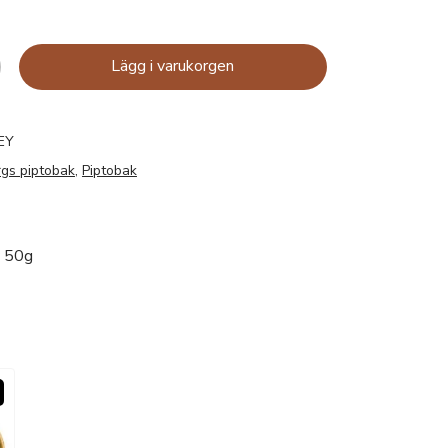
Lägg i varukorgen
EY
gs piptobak
,
Piptobak
y 50g