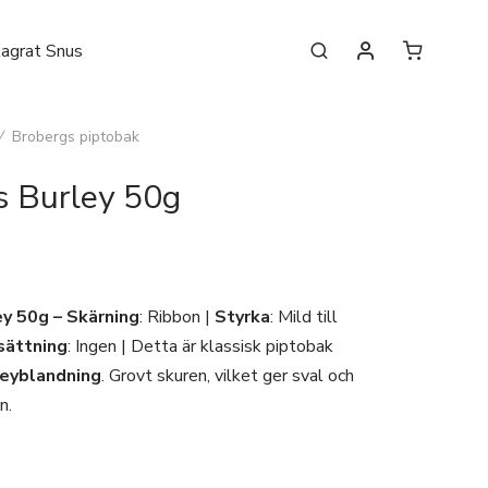
lagrat Snus
/
Brobergs piptobak
s Burley 50g
ey 50g –
Skärning
: Ribbon |
Styrka
: Mild till
ättning
: Ingen | Detta är klassisk piptobak
leyblandning
. Grovt skuren, vilket ger sval och
n.