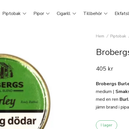
Piptobak
Pipor
Cigarill
Tillbehör
Ekfats
Hem
/
Piptobak
Broberg
405
kr
Brobergs Burl
medium |
Smaks
med en ren
Bur
jämn brand i pipa
I lager