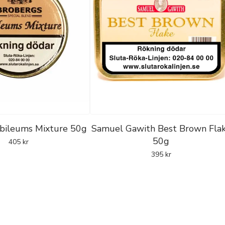
ubileums Mixture 50g
Samuel Gawith Best Brown Fla
50g
405
kr
395
kr