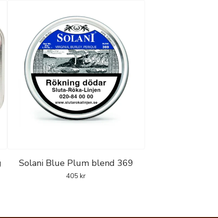
g
Solani Blue Plum blend 369
405
kr