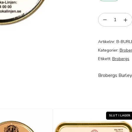
Artikelnr:
B-BURL
Kategorier:
Brober
Etikett:
Brobergs
Brobergs Burle