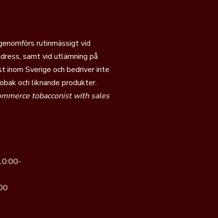
 genomförs rutinmässigt vid
dress, samt vid utlämning på
t inom Sverige och bedriver inte
tobak och liknande produkter.
commerce tobacconist with sales
10:00-
00