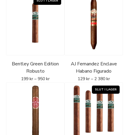
Bentley Green Edition
AJ Fernandez Enclave
Robusto
Habano Figurado
199
kr
–
950
kr
129
kr
–
2 380
kr