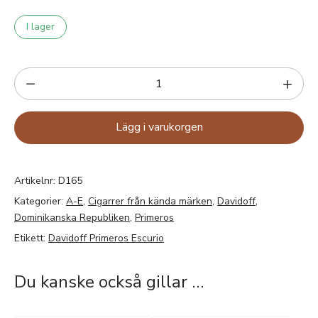
I lager
Lägg i varukorgen
Artikelnr:
D165
Kategorier:
A-E
,
Cigarrer från kända märken
,
Davidoff
,
Dominikanska Republiken
,
Primeros
Etikett:
Davidoff Primeros Escurio
Du kanske också gillar …