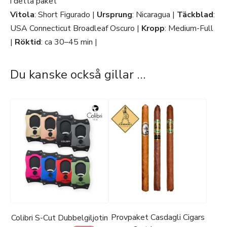
i detta paket
Vitola
: Short Figurado |
Ursprung
: Nicaragua |
Täckblad
:
USA Connecticut Broadleaf Oscuro |
Kropp
: Medium-Full
|
Röktid
: ca 30–45 min |
Du kanske också gillar …
Provpaket Casdagli Cigars
Colibri S-Cut Dubbelgiljotin