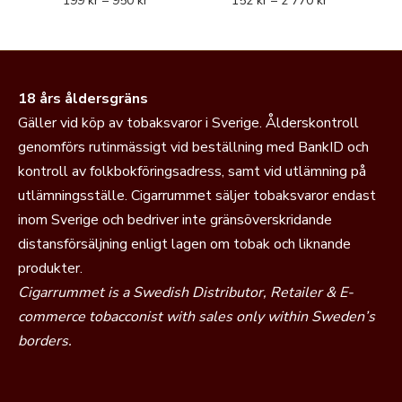
199
kr
–
950
kr
152
kr
–
2 770
kr
18 års åldersgräns
Gäller vid köp av tobaksvaror i Sverige. Ålderskontroll
genomförs rutinmässigt vid beställning med BankID och
kontroll av folkbokföringsadress, samt vid utlämning på
utlämningsställe. Cigarrummet säljer tobaksvaror endast
inom Sverige och bedriver inte gränsöverskridande
distansförsäljning enligt lagen om tobak och liknande
produkter.
Cigarrummet is a Swedish Distributor, Retailer & E-
commerce tobacconist with sales only within Sweden’s
borders.