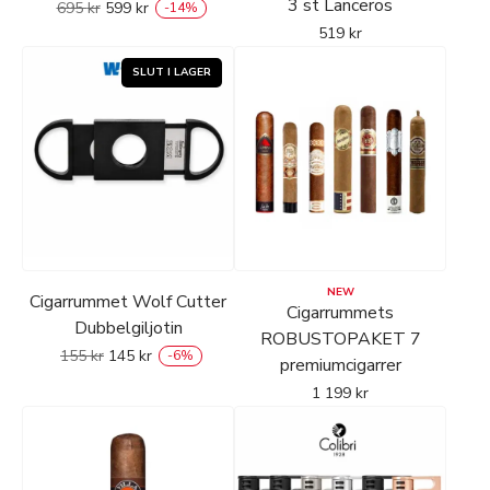
3 st Lanceros
695
kr
599
kr
-
14
%
519
kr
NEW
Cigarrummet Wolf Cutter
Cigarrummets
Dubbelgiljotin
ROBUSTOPAKET 7
155
kr
145
kr
-
6
%
premiumcigarrer
1 199
kr