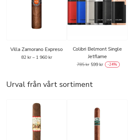
Colibri Belmont Single
Villa Zamorano Expreso
Jetflame
82
kr
–
1 960
kr
785
kr
599
kr
-
24
%
Urval från vårt sortiment