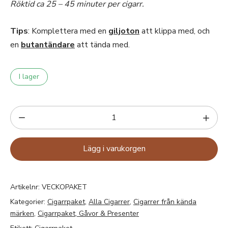
Röktid ca 25 – 45 minuter per cigarr.
Tips
: Komplettera med en
giljoton
att klippa med, och
en
butantändare
att tända med.
I lager
Lägg i varukorgen
Artikelnr:
VECKOPAKET
Kategorier:
Cigarrpaket
,
Alla Cigarrer
,
Cigarrer från kända
märken
,
Cigarrpaket, Gåvor & Presenter