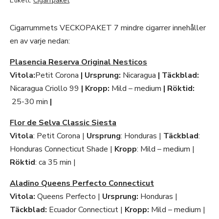
Etikett:
Cigarrpaket
Cigarrummets VECKOPAKET 7 mindre cigarrer innehåller
en av varje nedan:
Plasencia Reserva Original Nesticos
Vitola:
Petit Corona
|
Ursprung:
Nicaragua
|
Täckblad:
Nicaragua Criollo 99
|
Kropp:
Mild – medium
|
Röktid:
25-30 min
|
Flor de Selva Classic Siesta
Vitola
: Petit Corona |
Ursprung
: Honduras |
Täckblad
:
Honduras Connecticut Shade |
Kropp
: Mild – medium |
Röktid
: ca 35 min |
Aladino Queens Perfecto Connecticut
Vitola:
Queens Perfecto |
Ursprung:
Honduras |
Täckblad:
Ecuador Connecticut |
Kropp:
Mild – medium |