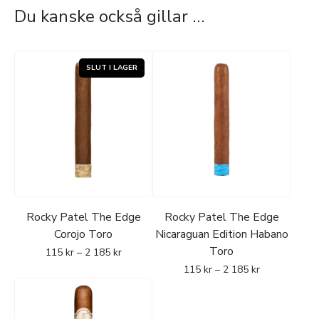
Du kanske också gillar …
Rocky Patel The Edge
Rocky Patel The Edge
Corojo Toro
Nicaraguan Edition Habano
Toro
115
kr
–
2 185
kr
115
kr
–
2 185
kr