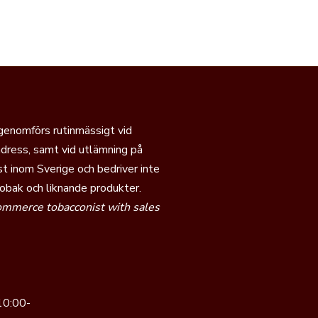
 genomförs rutinmässigt vid
dress, samt vid utlämning på
t inom Sverige och bedriver inte
tobak och liknande produkter.
commerce tobacconist with sales
10:00-