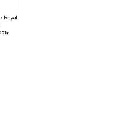
e Royal
d
25
kr