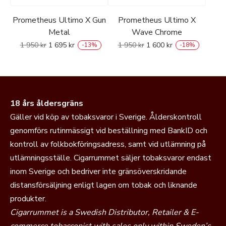
Prometheus Ultimo X Gun
Prometheus Ultimo X
Metal
Wave Chrome
1 950
kr
1 695
kr
1 950
kr
1 600
kr
-
13
%
-
18
%
18 års åldersgräns
Gäller vid köp av tobaksvaror i Sverige. Ålderskontroll
genomförs rutinmässigt vid beställning med BankID och
kontroll av folkbokföringsadress, samt vid utlämning på
utlämningsställe. Cigarrummet säljer tobaksvaror endast
inom Sverige och bedriver inte gränsöverskridande
distansförsäljning enligt lagen om tobak och liknande
produkter.
Cigarrummet is a Swedish Distributor, Retailer & E-