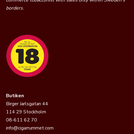
commerce tobacconist with sales only within Sweden’s
borders.
Butiken
Birger Jarlsgatan 44
114 29 Stockholm
08-611 62 70
info@cigarrummet.com