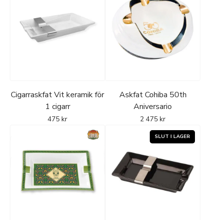
Cigarraskfat Vit keramik för
Askfat Cohiba 50th
1 cigarr
Aniversario
475
kr
2 475
kr