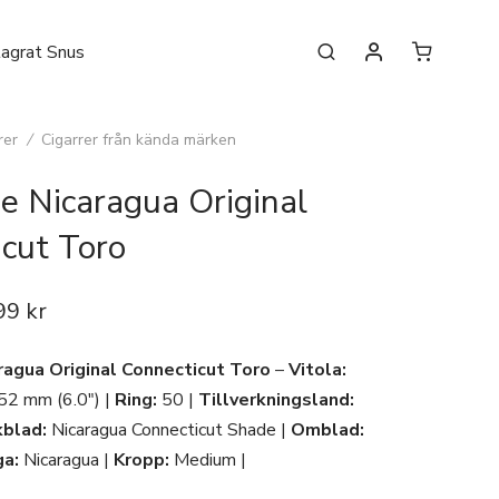
lagrat Snus
rer
/
Cigarrer från kända märken
e Nicaragua Original
cut Toro
99
kr
agua Original Connecticut Toro
–
Vitola:
2 mm (6.0″) |
Ring:
50 |
Tillverkningsland:
blad:
Nicaragua Connecticut Shade |
Omblad:
ga:
Nicaragua |
Kropp:
Medium |