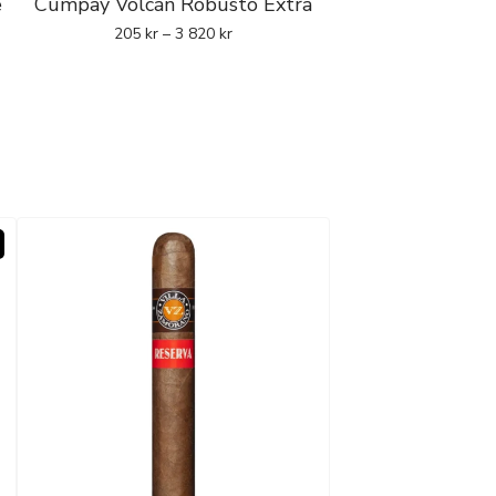
e
Cumpay Volcán Robusto Extra
205
kr
–
3 820
kr