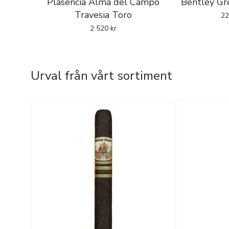
Plasencia Alma del Campo
Bentley Gre
Travesia Toro
2
2 520
kr
Urval från vårt sortiment