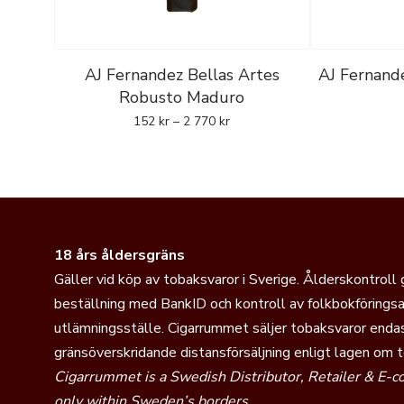
AJ Fernandez Bellas Artes
AJ Fernand
Robusto Maduro
152
kr
–
2 770
kr
18 års åldersgräns
Gäller vid köp av tobaksvaror i Sverige. Ålderskontroll
beställning med BankID och kontroll av folkbokföringsa
utlämningsställe. Cigarrummet säljer tobaksvaror endas
gränsöverskridande distansförsäljning enligt lagen om 
Cigarrummet is a Swedish Distributor, Retailer & E-
only within Sweden’s borders.