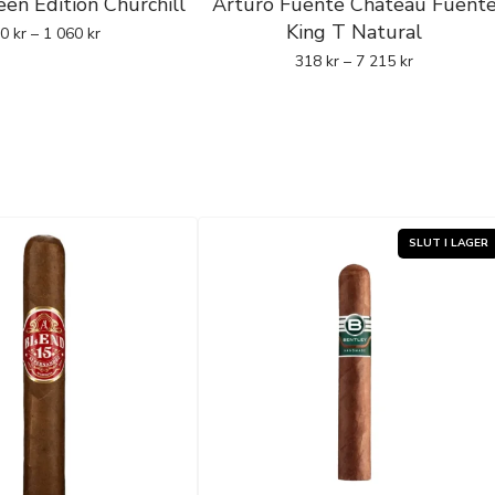
en Edition Churchill
Arturo Fuente Chateau Fuent
King T Natural
20
kr
–
1 060
kr
318
kr
–
7 215
kr