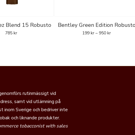
ez Blend 15 Robusto
Bentley Green Edition Robust
785
kr
199
kr
–
950
kr
 genomförs rutinmässigt vid
dress, samt vid utlämning på
t inom Sverige och bedriver inte
tobak och liknande produkter.
commerce tobacconist with sales