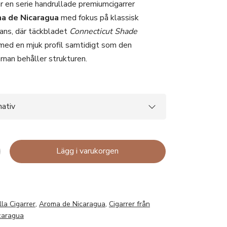
r en serie handrullade premiumcigarrer
a de Nicaragua
med fokus på klassisk
lans, där täckbladet
Connecticut Shade
med en mjuk profil samtidigt som den
rnan behåller strukturen.
Lägg i varukorgen
lla Cigarrer
,
Aroma de Nicaragua
,
Cigarrer från
caragua