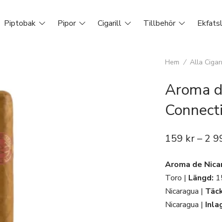
Piptobak
Pipor
Cigarill
Tillbehör
Ekfats
Hem
/
Alla Cigar
Aroma d
Connecti
159
kr
–
2 9
Aroma de Nicar
Toro |
Längd:
15
Nicaragua |
Täck
Nicaragua |
Inla