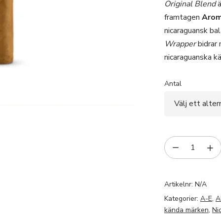
Original Blend
ä
framtagen
Arom
nicaraguansk ba
Wrapper
bidrar 
nicaraguanska kä
Antal
Artikelnr:
N/A
Kategorier:
A-E
,
A
kända märken
,
Ni