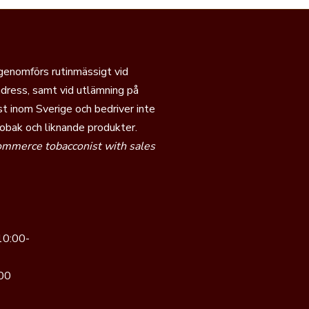
 genomförs rutinmässigt vid
dress, samt vid utlämning på
t inom Sverige och bedriver inte
tobak och liknande produkter.
commerce tobacconist with sales
10:00-
00