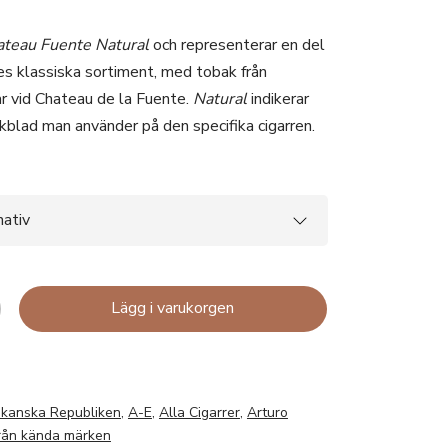
ateau Fuente
Natural
och representerar en del
es klassiska sortiment, med tobak från
ar vid Chateau de la Fuente.
Natural
indikerar
ckblad man använder på den specifika cigarren.
Lägg i varukorgen
ikanska Republiken
,
A-E
,
Alla Cigarrer
,
Arturo
från kända märken