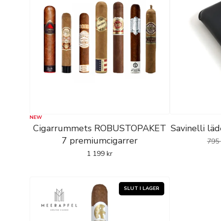
NEW
Cigarrummets ROBUSTOPAKET
Savinelli läd
7 premiumcigarrer
795
1 199
kr