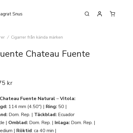
lagrat Snus
rer
/
Cigarrer från kända märken
Fuente Chateau Fuente
75
kr
 Chateau Fuente Natural
–
Vitola:
gd:
114 mm (4.50″) |
Ring:
50 |
and:
Dom. Rep. |
Täckblad:
Ecuador
de |
Omblad:
Dom. Rep. |
Inlaga:
Dom. Rep. |
edium |
Röktid
: ca 40 min |