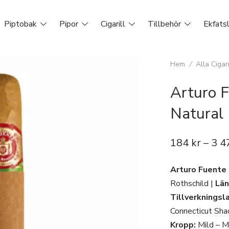
Piptobak
Pipor
Cigarill
Tillbehör
Ekfats
Hem
/
Alla Cigar
Arturo 
Natural
184
kr
–
3 4
Arturo Fuente
Rothschild |
Län
Tillverkningsl
Connecticut Sha
Kropp:
Mild – M