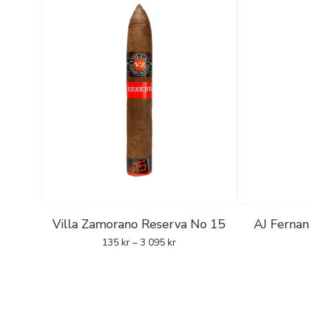
Villa Zamorano Reserva No 15
AJ Ferna
135
kr
–
3 095
kr