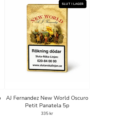
o
AJ Fernandez New World Oscuro
Petit Panatela 5p
335
kr