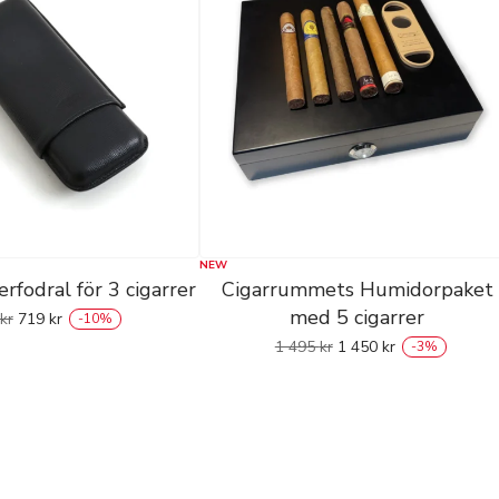
NEW
erfodral för 3 cigarrer
Cigarrummets Humidorpaket
med 5 cigarrer
kr
719
kr
-
10
%
1 495
kr
1 450
kr
-
3
%