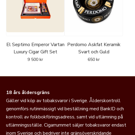
El Septimo Emperor Vartan
Perdomo Askfat Keramik
Luxury Cigar Gift Set
Svart och Guld
9 500
kr
650
kr
18 års åldersgräns
Gäller vid köp av tobaksvaror i Sverige. Ålderskontroll
genomförs rutinmässigt vid beställning med BankID och
kontroll av folkbokföringsadress, samt vid utlämning på
utlämningsställe. Cigarrummet säljer tobaksvaror endast
inom Sverige och bedriver inte gränsöverskridande