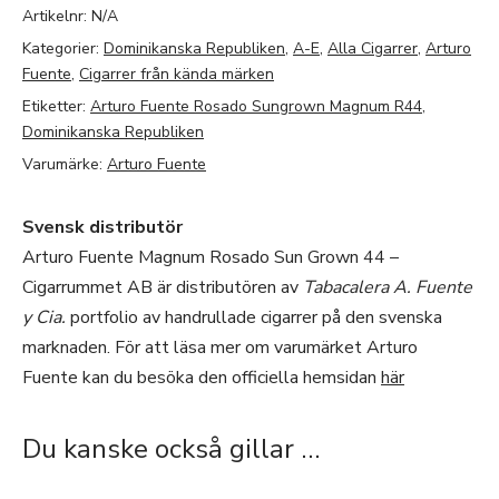
Artikelnr:
N/A
Kategorier:
Dominikanska Republiken
,
A-E
,
Alla Cigarrer
,
Arturo
Fuente
,
Cigarrer från kända märken
Etiketter:
Arturo Fuente Rosado Sungrown Magnum R44
,
Dominikanska Republiken
Varumärke:
Arturo Fuente
Svensk distributör
Arturo Fuente Magnum Rosado Sun Grown 44 –
Cigarrummet AB är distributören av
Tabacalera A. Fuente
y Cia.
portfolio av handrullade cigarrer på den svenska
marknaden. För att läsa mer om varumärket Arturo
Fuente kan du besöka den officiella hemsidan
här
Du kanske också gillar …