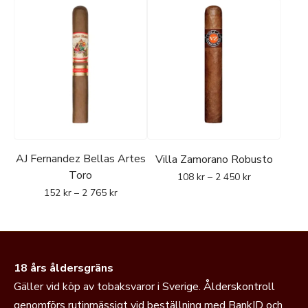
AJ Fernandez Bellas Artes
Villa Zamorano Robusto
Toro
108
kr
–
2 450
kr
152
kr
–
2 765
kr
18 års åldersgräns
Gäller vid köp av tobaksvaror i Sverige. Ålderskontroll
genomförs rutinmässigt vid beställning med BankID och