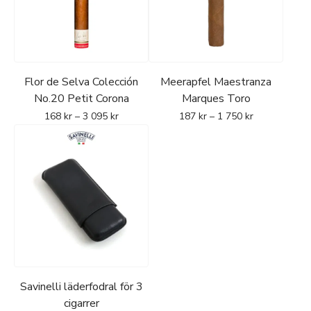
Flor de Selva Colección
Meerapfel Maestranza
No.20 Petit Corona
Marques Toro
168
kr
–
3 095
kr
187
kr
–
1 750
kr
Savinelli läderfodral för 3
cigarrer