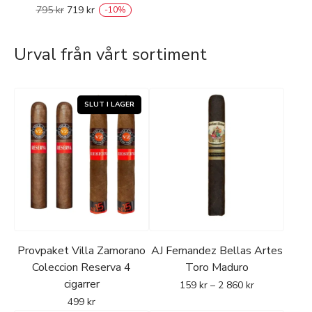
795
kr
719
kr
-
10
%
Urval från vårt sortiment
Provpaket Villa Zamorano
AJ Fernandez Bellas Artes
Coleccion Reserva 4
Toro Maduro
cigarrer
159
kr
–
2 860
kr
499
kr