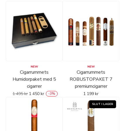
NEW
NEW
Cigarrummets
Cigarrummets
Humidorpaket med 5
ROBUSTOPAKET 7
cigarrer
premiumcigarrer
1 495
kr
1 450
kr
1 199
kr
-
3
%