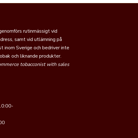
 genomförs rutinmässigt vid
dress, samt vid utlämning på
t inom Sverige och bedriver inte
tobak och liknande produkter.
commerce tobacconist with sales
10:00-
00