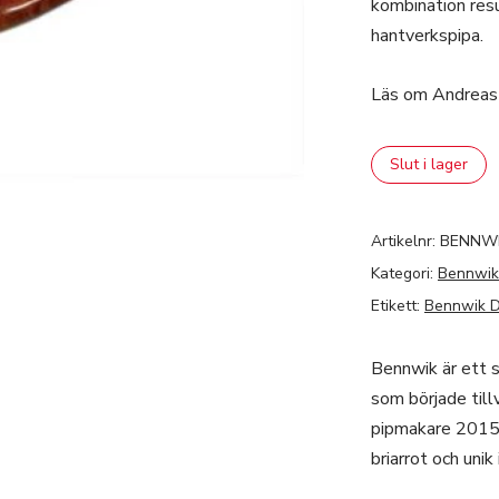
kombination resu
hantverkspipa.
Läs om Andreas
Slut i lager
Artikelnr:
BENNW
Kategori:
Bennwik
Etikett:
Bennwik D
Bennwik är ett 
som började till
pipmakare 2015. 
briarrot och unik 