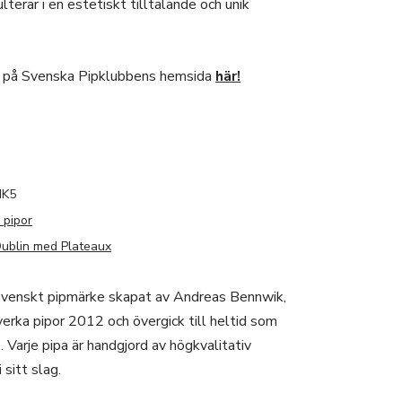
lterar i en estetiskt tilltalande och unik
 på Svenska Pipklubbens hemsida
här!
IK5
 pipor
ublin med Plateaux
svenskt pipmärke skapat av Andreas Bennwik,
verka pipor 2012 och övergick till heltid som
Varje pipa är handgjord av högkvalitativ
i sitt slag.