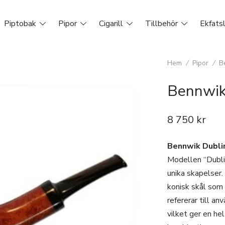
Piptobak
Pipor
Cigarill
Tillbehör
Ekfats
Hem
/
Pipor
/
B
Bennwik
8 750
kr
Bennwik Dubli
Modellen “Dubli
unika skapelser.
konisk skål som
refererar till an
vilket ger en hel