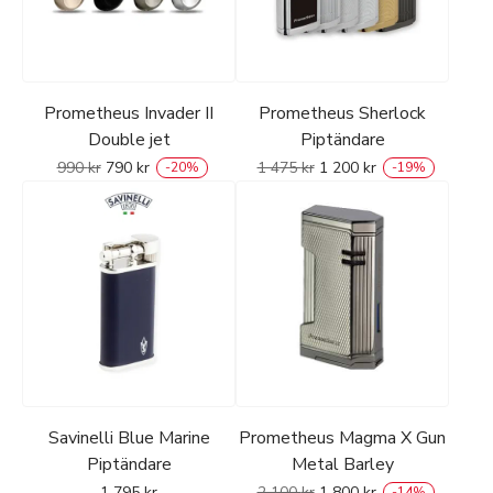
Prometheus Invader II
Prometheus Sherlock
Double jet
Piptändare
990
kr
790
kr
1 475
kr
1 200
kr
-
20
%
-
19
%
Savinelli Blue Marine
Prometheus Magma X Gun
Piptändare
Metal Barley
1 795
kr
2 100
kr
1 800
kr
-
14
%