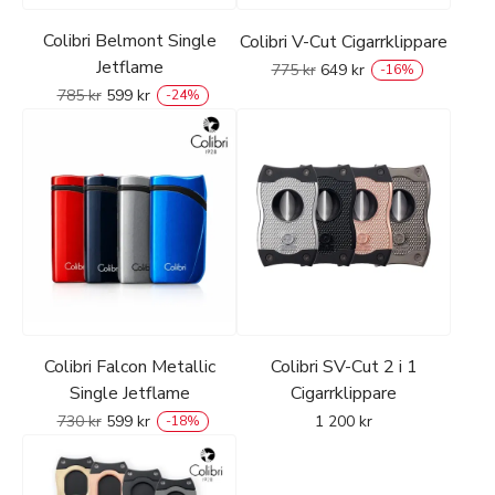
Colibri Belmont Single
Colibri V-Cut Cigarrklippare
Jetflame
775
kr
649
kr
-
16
%
785
kr
599
kr
-
24
%
Colibri Falcon Metallic
Colibri SV-Cut 2 i 1
Single Jetflame
Cigarrklippare
730
kr
599
kr
1 200
kr
-
18
%