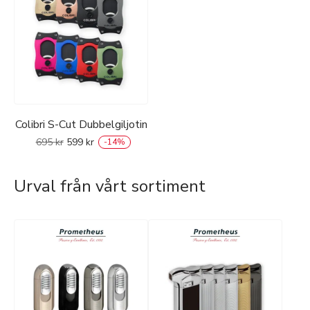
Colibri S-Cut Dubbelgiljotin
695
kr
599
kr
-
14
%
Urval från vårt sortiment