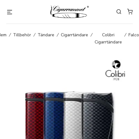
Hem
/
Tillbehör
/
Tändare
/
Cigarrtändare
/
Colibri
/
Falc
Cigarrtändare