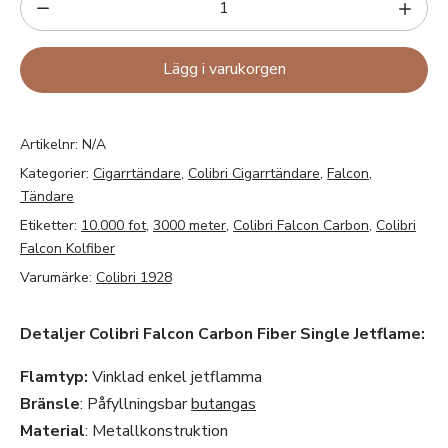
Lägg i varukorgen
Artikelnr:
N/A
Kategorier:
Cigarrtändare
,
Colibri Cigarrtändare
,
Falcon
,
Tändare
Etiketter:
10.000 fot
,
3000 meter
,
Colibri Falcon Carbon
,
Colibri
Falcon Kolfiber
Varumärke:
Colibri 1928
Detaljer Colibri Falcon Carbon Fiber Single Jetflame:
Flamtyp:
Vinklad enkel jetflamma
Bränsle
: Påfyllningsbar
butangas
Material
: Metallkonstruktion