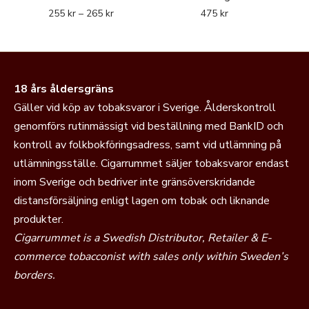
255
kr
–
265
kr
475
kr
18 års åldersgräns
Gäller vid köp av tobaksvaror i Sverige. Ålderskontroll
genomförs rutinmässigt vid beställning med BankID och
kontroll av folkbokföringsadress, samt vid utlämning på
utlämningsställe. Cigarrummet säljer tobaksvaror endast
inom Sverige och bedriver inte gränsöverskridande
distansförsäljning enligt lagen om tobak och liknande
produkter.
Cigarrummet is a Swedish Distributor, Retailer & E-
commerce tobacconist with sales only within Sweden’s
borders.