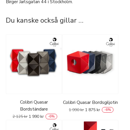
Birger Jarlsgatan 44 i Stockholm.
Du kanske också gillar …
Colibri Quasar
Colibri Quasar Bordsgiljotin
Bordständare
1 990
kr
1 875
kr
-
6
%
2 125
kr
1 990
kr
-
6
%