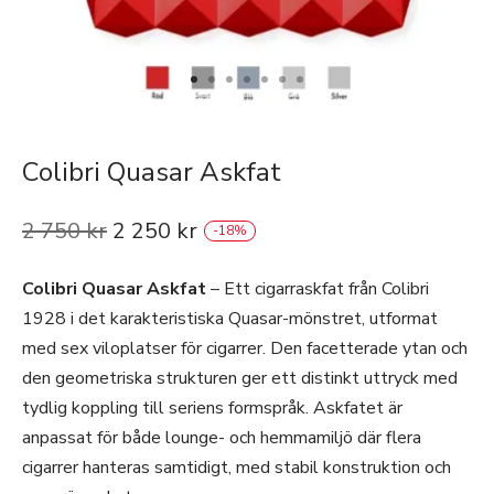
Colibri Quasar Askfat
2 750
kr
2 250
kr
-
18
%
Colibri Quasar Askfat
– Ett cigarraskfat från Colibri
1928 i det karakteristiska Quasar-mönstret, utformat
med sex viloplatser för cigarrer. Den facetterade ytan och
den geometriska strukturen ger ett distinkt uttryck med
tydlig koppling till seriens formspråk. Askfatet är
anpassat för både lounge- och hemmamiljö där flera
cigarrer hanteras samtidigt, med stabil konstruktion och