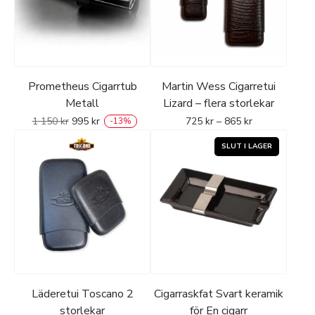
Prometheus Cigarrtub
Martin Wess Cigarretui
Metall
Lizard – flera storlekar
1 150
kr
995
kr
725
kr
–
865
kr
-
13
%
Läderetui Toscano 2
Cigarraskfat Svart keramik
storlekar
för En cigarr