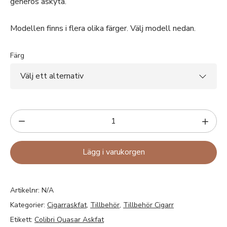
generös askyta.
Modellen finns i flera olika färger. Välj modell nedan.
Färg
Lägg i varukorgen
Artikelnr:
N/A
Kategorier:
Cigarraskfat
,
Tillbehör
,
Tillbehör Cigarr
Etikett:
Colibri Quasar Askfat