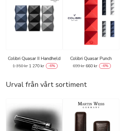
Colibri Quasar II Handheld
Colibri Quasar Punch
1 350
kr
1 270
kr
699
kr
660
kr
-
6
%
-
6
%
Urval från vårt sortiment