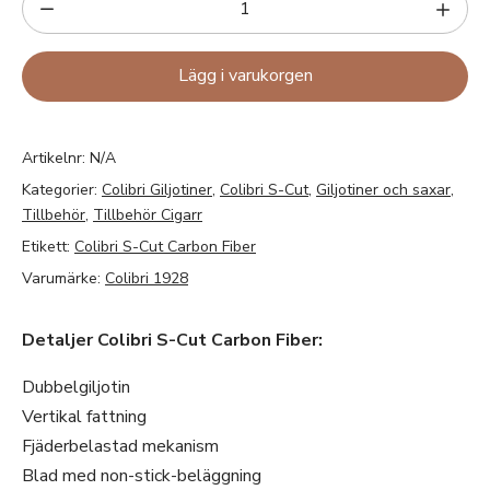
Lägg i varukorgen
Artikelnr:
N/A
Kategorier:
Colibri Giljotiner
,
Colibri S-Cut
,
Giljotiner och saxar
,
Tillbehör
,
Tillbehör Cigarr
Etikett:
Colibri S-Cut Carbon Fiber
Varumärke:
Colibri 1928
Detaljer Colibri S-Cut Carbon Fiber:
Dubbelgiljotin
Vertikal fattning
Fjäderbelastad mekanism
Blad med non-stick-beläggning