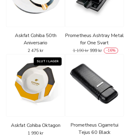
Askfat Cohiba 50th
Prometheus Ashtray Metal
Aniversario
for One Svart
2 475
kr
1 190
kr
999
kr
-
16
%
Prometheus Cigarretui
Askfat Cohiba Oktagon
Tejus 60 Black
1 990
kr