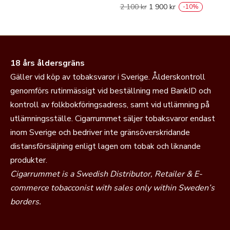
2 100
kr
1 900
kr
-
10
%
18 års åldersgräns
Gäller vid köp av tobaksvaror i Sverige. Ålderskontroll
genomförs rutinmässigt vid beställning med BankID och
kontroll av folkbokföringsadress, samt vid utlämning på
utlämningsställe. Cigarrummet säljer tobaksvaror endast
inom Sverige och bedriver inte gränsöverskridande
distansförsäljning enligt lagen om tobak och liknande
produkter.
Cigarrummet is a Swedish Distributor, Retailer & E-
commerce tobacconist with sales only within Sweden’s
borders.