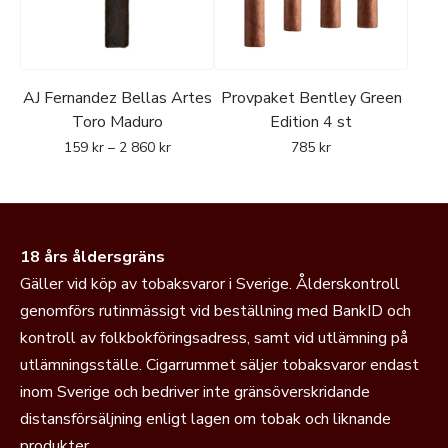
AJ Fernandez Bellas Artes
Provpaket Bentley Green
Toro Maduro
Edition 4 st
159
kr
–
2 860
kr
785
kr
18 års åldersgräns
Gäller vid köp av tobaksvaror i Sverige. Ålderskontroll
genomförs rutinmässigt vid beställning med BankID och
kontroll av folkbokföringsadress, samt vid utlämning på
utlämningsställe. Cigarrummet säljer tobaksvaror endast
inom Sverige och bedriver inte gränsöverskridande
distansförsäljning enligt lagen om tobak och liknande
produkter.