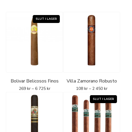
Bolivar Belicosos Finos
Villa Zamorano Robusto
269
kr
–
6 725
kr
108
kr
–
2 450
kr