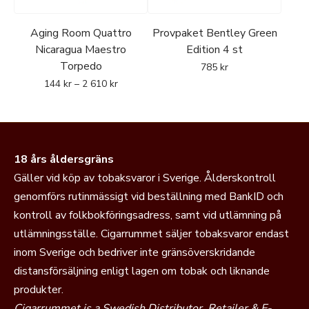
Aging Room Quattro
Provpaket Bentley Green
Nicaragua Maestro
Edition 4 st
Torpedo
785
kr
144
kr
–
2 610
kr
18 års åldersgräns
Gäller vid köp av tobaksvaror i Sverige. Ålderskontroll
genomförs rutinmässigt vid beställning med BankID och
kontroll av folkbokföringsadress, samt vid utlämning på
utlämningsställe. Cigarrummet säljer tobaksvaror endast
inom Sverige och bedriver inte gränsöverskridande
distansförsäljning enligt lagen om tobak och liknande
produkter.
Cigarrummet is a Swedish Distributor, Retailer & E-