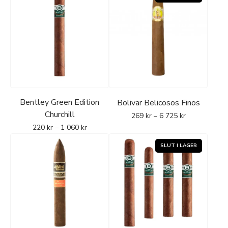
Bentley Green Edition
Bolivar Belicosos Finos
Churchill
269
kr
–
6 725
kr
220
kr
–
1 060
kr